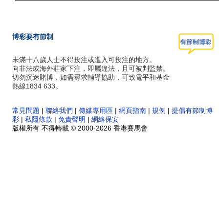
博彩要有節制
未滿十八歲人士不得投注或進入可投注的地方。
向非法或海外莊家下注，即屬違法，且可被判監禁。
切勿沉迷賭博，如需尋求輔導協助，可致電平和基金
熱線1834 633。
常見問題
|
聯絡我們
|
傳媒專用區
|
網頁指南
|
規例
|
提倡有節制博
彩
|
私隱條款
|
免責聲明
|
網絡保安
版權所有 不得轉載 © 2000-2026 香港賽馬會