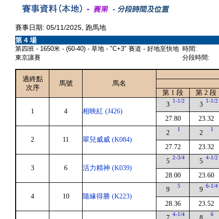
賽事日期: 05/11/2025, 跑馬地
第 4 場
第四班 - 1650米 - (60-40) - 草地 - "C+3" 賽道 - 好地至快地
時間:
東京讓賽
分段時間:
過終點
馬號
馬名
次序
第 1 段
第 2 段
1-1/2
1-1/2
3
3
1
4
相映紅 (J426)
27.80
23.32
1
1
2
2
2
11
翠兒威威 (K084)
27.72
23.32
2-3/4
4-1/2
5
5
3
6
活力精神 (K039)
28.00
23.60
5
6-1/4
9
9
4
10
隨緣得勝 (K223)
28.36
23.52
4-1/4
6
7
8