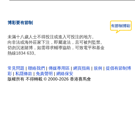
博彩要有節制
未滿十八歲人士不得投注或進入可投注的地方。
向非法或海外莊家下注，即屬違法，且可被判監禁。
切勿沉迷賭博，如需尋求輔導協助，可致電平和基金
熱線1834 633。
常見問題
|
聯絡我們
|
傳媒專用區
|
網頁指南
|
規例
|
提倡有節制博
彩
|
私隱條款
|
免責聲明
|
網絡保安
版權所有 不得轉載 © 2000-2026 香港賽馬會