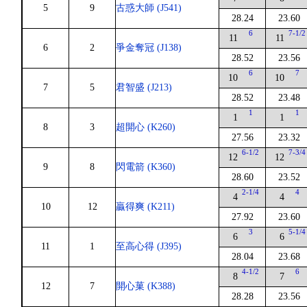
5
9
古惑大師 (J541)
28.24
23.60
6
7-1/2
11
11
6
2
爭金奪冠 (J138)
28.52
23.56
6
7
10
10
7
5
君智盛 (J213)
28.52
23.48
1
1
1
1
8
3
超開心 (K260)
27.56
23.32
6-1/2
7-3/4
12
12
9
8
閃電箭 (K360)
28.60
23.52
2-1/4
4
4
4
10
12
贏得爽 (K211)
27.92
23.60
3
5-1/4
6
6
11
1
至高心得 (J395)
28.04
23.68
4-1/2
6
8
7
12
7
開心菓 (K388)
28.28
23.56