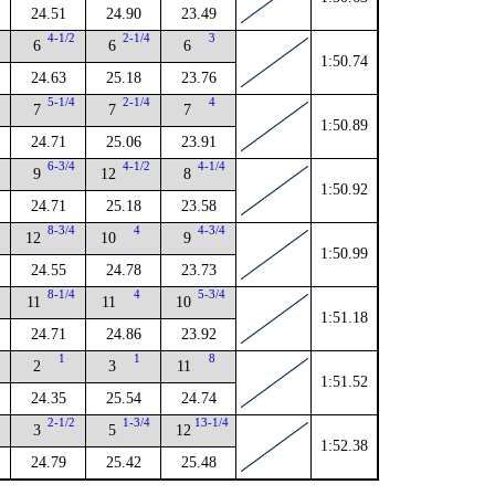
24.51
24.90
23.49
4
4-1/2
2-1/4
3
6
6
6
1:50.74
24.63
25.18
23.76
5-1/4
2-1/4
4
7
7
7
1:50.89
24.71
25.06
23.91
2
6-3/4
4-1/2
4-1/4
9
12
8
1:50.92
24.71
25.18
23.58
2
8-3/4
4
4-3/4
12
10
9
1:50.99
24.55
24.78
23.73
8-1/4
4
5-3/4
11
11
10
1:51.18
24.71
24.86
23.92
1
1
8
2
3
11
1:51.52
24.35
25.54
24.74
2-1/2
1-3/4
13-1/4
3
5
12
1:52.38
24.79
25.42
25.48