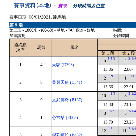
賽事日期: 06/01/2021, 跑馬地
第 9 場
第三班 - 1800米 - (80-60) - 草地 - "A" 賽道 - 好地
時間:
加寧讓賽
分段時間:
過終點
馬號
馬名
次序
第 1 段
第 2 段
1-1/2
2-1/
5
4
1
4
天駟 (D393)
13.86
23.07
N
3/4
2
1
2
8
美麗天使 (C541)
13.66
22.91
4-1/4
5-1/
10
8
3
9
文武傳奇 (B137)
14.30
23.15
1/2
2-1/
3
5
4
1
心常樂 (E003)
13.70
23.23
5
7-1/
12
11
5
2
傑彩繽紛 (B457)