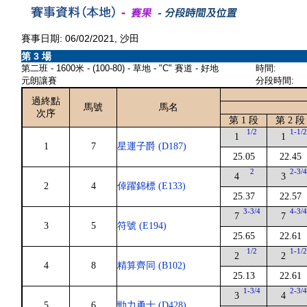
賽事日期: 06/02/2021, 沙田
第 3 場
第二班 - 1600米 - (100-80) - 草地 - "C" 賽道 - 好地
時間:
元朗讓賽
分段時間:
過終點
馬號
馬名
次序
第 1 段
第 2 段
1/2
1-1/
1
1
1
7
星運子爵 (D187)
25.05
22.45
2
2-3/
4
3
2
4
倬躍錦標 (E133)
25.37
22.57
3-3/4
4-3/
7
7
3
5
符號 (E194)
25.65
22.61
1/2
1-1/
2
2
4
8
精算齊同 (B102)
25.13
22.61
1-3/4
2-3/
3
4
5
6
勁力勇士 (D428)