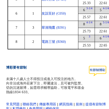
25.33
22.61
3-1/4
4-1/
6
5
6
1
友誼至好 (C050)
25.57
22.61
4-1/4
5-1/
8
8
7
3
翠湖飛鷹 (B391)
25.73
22.61
3
4-1/
5
6
8
2
電路三號 (B360)
25.53
22.65
博彩要有節制
未滿十八歲人士不得投注或進入可投注的地方。
向非法或海外莊家下注，即屬違法，且可被判監禁。
切勿沉迷賭博，如需尋求輔導協助，可致電平和基金
熱線1834 633。
常見問題
|
聯絡我們
|
傳媒專用區
|
網頁指南
|
規例
|
提倡有節制博
彩
|
私隱條款
|
免責聲明
|
網絡保安