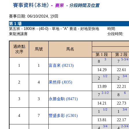
賽事日期: 06/10/2024, 沙田
第 1 場
第五班 - 1800米 - (40-0) - 草地 - "A" 賽道 - 好地至快地
時間:
東龍洲讓賽
分段時間:
過終點
馬號
馬名
次序
第 1 段
第 2 段
3
5-3/4
8
7
1
1
富喜來 (H213)
14.29
22.61
1/2
3/4
2
2
2
4
果然得 (J035)
13.89
22.21
2-1/2
6
7
8
3
3
永勝金駒 (H471)
14.21
22.73
1/2
3/4
1
1
4
7
豐盛多彩 (G301)
13.81
22.17
3/4
2-3/4
4
4