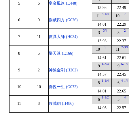
5
6
皇金風速 (E448)
13.93
22.49
6-1/4
7
11
10
6
9
揚威四方 (G026)
14.81
22.29
3/4
2
3
3
7
11
皮具大師 (H034)
13.93
22.37
5
7-3/4
10
11
8
5
樂天派 (E166)
14.61
22.61
4-3/4
6-1/2
9
9
9
2
神煞金剛 (H202)
14.57
22.45
1-1/4
4-1/4
5
6
10
10
喜悅一生 (G072)
14.01
22.65
1-1/2
4
6
5
11
8
竣誠駒 (H486)
14.05
22.57