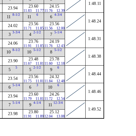
1:48.11
23.60
24.15
23.94
11.83
11.77
11.76
12.39
8-1/2
6
4-3/4
11
11
6
1:48.24
23.56
23.56
24.02
11.71
11.85
11.56
12.00
3-3/4
2-1/2
5-1/4
3
4
7
1:48.31
23.76
24.19
24.06
11.91
11.85
11.76
12.43
8-1/2
5-1/2
5-1/2
10
10
8
1:48.38
23.48
23.78
23.90
11.67
11.81
11.60
12.18
5
2-1/2
6
5
5
9
1:48.44
23.56
24.32
23.54
11.75
11.81
11.84
12.48
5-1/4
3
6
6
6
10
1:48.46
23.60
24.26
23.94
11.79
11.81
11.72
12.54
5-1/4
4-1/4
12-3/4
7
9
11
1:49.52
23.80
25.12
23.98
11.91
11.89
12.04
13.08