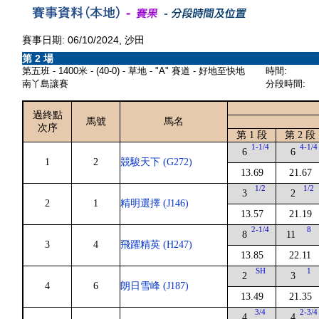
賽事日期: 06/10/2024, 沙田
第 2 場
第五班 - 1400米 - (40-0) - 草地 - "A" 賽道 - 好地至快地
時間:
南丫島讓賽
分段時間:
過終點
馬號
馬名
次序
第 1 段
第 2 段
1-1/4
4-1/4
6
6
1
2
競駿天下 (G272)
13.69
21.67
1/2
1/2
3
2
2
1
精明選擇 (J146)
13.57
21.19
2-1/4
8
8
11
3
4
飛躍精英 (H247)
13.85
22.11
SH
1
2
3
4
6
朗日雪峰 (J187)
13.49
21.35
3/4
2-3/4
4
4