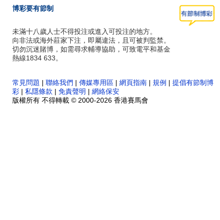
博彩要有節制
未滿十八歲人士不得投注或進入可投注的地方。
向非法或海外莊家下注，即屬違法，且可被判監禁。
切勿沉迷賭博，如需尋求輔導協助，可致電平和基金
熱線1834 633。
常見問題
|
聯絡我們
|
傳媒專用區
|
網頁指南
|
規例
|
提倡有節制博
彩
|
私隱條款
|
免責聲明
|
網絡保安
版權所有 不得轉載 © 2000-2026 香港賽馬會