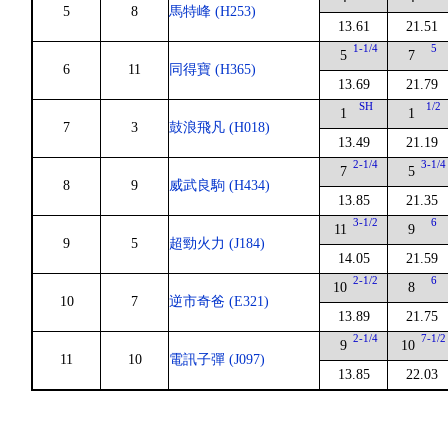
5
8
馬特峰 (H253)
13.61
21.51
1-1/4
5
5
7
6
11
同得寶 (H365)
13.69
21.79
SH
1/2
1
1
7
3
鼓浪飛凡 (H018)
13.49
21.19
2-1/4
3-1/4
7
5
8
9
威武良駒 (H434)
13.85
21.35
3-1/2
6
11
9
9
5
超勁火力 (J184)
14.05
21.59
2-1/2
6
10
8
10
7
逆市奇爸 (E321)
13.89
21.75
2-1/4
7-1/2
9
10
11
10
電訊子彈 (J097)
13.85
22.03