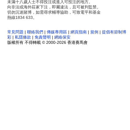
未滿十八歲人士不得投注或進入可投注的地方。
向非法或海外莊家下注，即屬違法，且可被判監禁。
切勿沉迷賭博，如需尋求輔導協助，可致電平和基金
熱線1834 633。
常見問題
|
聯絡我們
|
傳媒專用區
|
網頁指南
|
規例
|
提倡有節制博
彩
|
私隱條款
|
免責聲明
|
網絡保安
版權所有 不得轉載 © 2000-2026 香港賽馬會