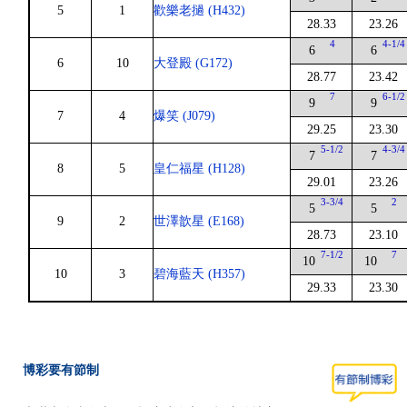
5
1
歡樂老撾 (H432)
28.33
23.26
4
4-1/4
6
6
6
10
大登殿 (G172)
28.77
23.42
7
6-1/2
9
9
7
4
爆笑 (J079)
29.25
23.30
5-1/2
4-3/4
7
7
8
5
皇仁福星 (H128)
29.01
23.26
3-3/4
2
5
5
9
2
世澤歆星 (E168)
28.73
23.10
7-1/2
7
10
10
10
3
碧海藍天 (H357)
29.33
23.30
博彩要有節制