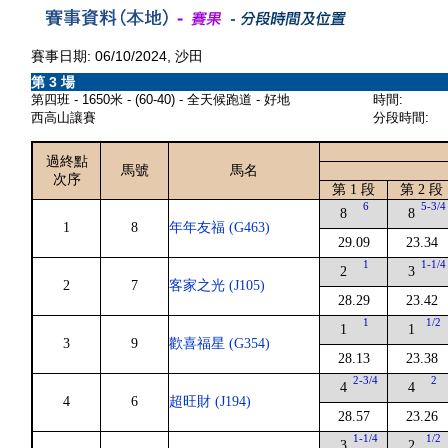
賽事日期: 06/10/2024, 沙田
第 3 場
第四班 - 1650米 - (60-40) - 全天候跑道 - 好地
時間:
西高山讓賽
分段時間:
過終點
馬號
馬名
次序
第 1 段
第 2 段
6
5-3/4
8
8
1
8
年年友福 (G463)
29.09
23.34
1
1-1/4
2
3
2
7
客家之光 (J105)
28.29
23.42
1
1/2
1
1
3
9
歡喜福星 (G354)
28.13
23.38
2-3/4
2
4
4
4
6
超旺財 (J194)
28.57
23.26
1-1/4
1/2
3
2