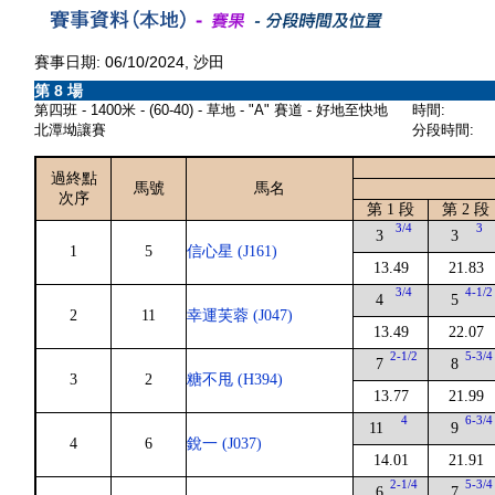
賽事日期: 06/10/2024, 沙田
第 8 場
第四班 - 1400米 - (60-40) - 草地 - "A" 賽道 - 好地至快地
時間:
北潭坳讓賽
分段時間:
過終點
馬號
馬名
次序
第 1 段
第 2 段
3/4
3
3
3
1
5
信心星 (J161)
13.49
21.83
3/4
4-1/2
4
5
2
11
幸運芙蓉 (J047)
13.49
22.07
2-1/2
5-3/4
7
8
3
2
糖不甩 (H394)
13.77
21.99
4
6-3/4
11
9
4
6
銳一 (J037)
14.01
21.91
2-1/4
5-3/4
6
7