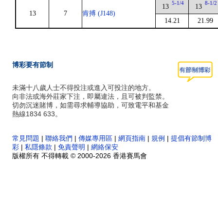
5-1/4
8-1/2
13
13
13
7
肯搏 (J148)
14.21
21.99
博彩要有節制
未滿十八歲人士不得投注或進入可投注的地方。
向非法或海外莊家下注，即屬違法，且可被判監禁。
切勿沉迷賭博，如需尋求輔導協助，可致電平和基金
熱線1834 633。
常見問題
|
聯絡我們
|
傳媒專用區
|
網頁指南
|
規例
|
提倡有節制博
彩
|
私隱條款
|
免責聲明
|
網絡保安
版權所有 不得轉載 © 2000-2026 香港賽馬會