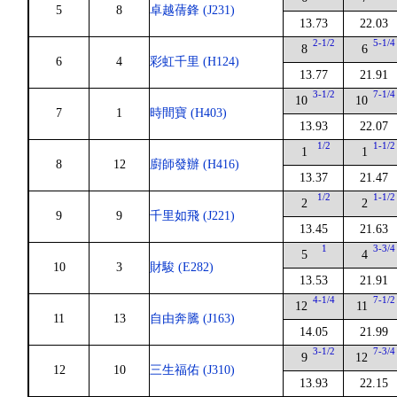
5
8
卓越蒨鋒 (J231)
13.73
22.03
2-1/2
5-1/4
8
6
6
4
彩虹千里 (H124)
13.77
21.91
3-1/2
7-1/4
10
10
7
1
時間寶 (H403)
13.93
22.07
1/2
1-1/2
1
1
8
12
廚師發辦 (H416)
13.37
21.47
1/2
1-1/2
2
2
9
9
千里如飛 (J221)
13.45
21.63
1
3-3/4
5
4
10
3
財駿 (E282)
13.53
21.91
4-1/4
7-1/2
12
11
11
13
自由奔騰 (J163)
14.05
21.99
3-1/2
7-3/4
9
12
12
10
三生福佑 (J310)
13.93
22.15