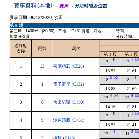
賽事日期: 06/12/2020, 沙田
第 6 場
第三班 - 1400米 - (80-60) - 草地 - "C+3" 賽道 - 好地
時間:
加拿分讓賽
分段時間:
過終點
馬號
馬名
次序
第 1 段
第 2 段
N
1-1/
3
2
1
13
嘉應精彩 (C526)
13.52
21.61
2-1/2
4
8
8
2
1
電子群星 (C132)
13.88
21.69
4-1/4
6-1/
13
12
3
8
快樂騏驥 (D390)
14.16
21.81
N
1-1/
2
1
4
9
鴻運飛鷹 (D481)
13.52
21.41
4
5-1/
12
11
5
5
捷報 (E123)