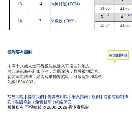
13
14
瑪神好運 (E024)
14.08
21.73
1
2-1/
5
4
14
7
閃電俠 (C099)
13.64
21.65
博彩要有節制
未滿十八歲人士不得投注或進入可投注的地方。
向非法或海外莊家下注，即屬違法，且可被判監禁。
切勿沉迷賭博，如需尋求輔導協助，可致電平和基金
熱線1834 633。
常見問題
|
聯絡我們
|
傳媒專用區
|
網頁指南
|
規例
|
提倡有節制博
彩
|
私隱條款
|
免責聲明
|
網絡保安
版權所有 不得轉載 © 2000-2026 香港賽馬會