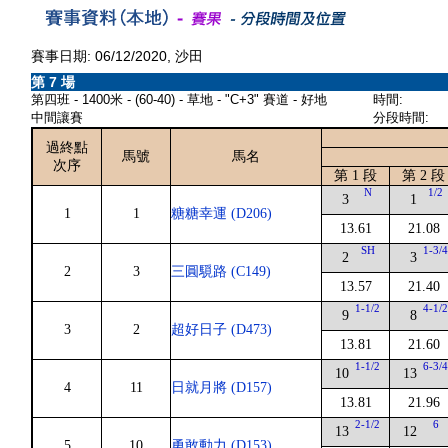
賽事日期: 06/12/2020, 沙田
第 7 場
第四班 - 1400米 - (60-40) - 草地 - "C+3" 賽道 - 好地
時間:
中間讓賽
分段時間:
過終點
馬號
馬名
次序
第 1 段
第 2 段
N
1/2
3
1
1
1
糖糖幸運 (D206)
13.61
21.08
SH
1-3/
2
3
2
3
三圓䮭路 (C149)
13.57
21.40
1-1/2
4-1/
9
8
3
2
超好日子 (D473)
13.81
21.60
1-1/2
6-3/
10
13
4
11
日就月將 (D157)
13.81
21.96
2-1/2
6
13
12
5
10
勇敢動力 (D153)