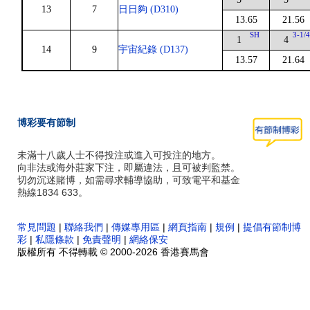
13
7
日日夠 (D310)
13.65
21.56
SH
3-1/
1
4
14
9
宇宙紀錄 (D137)
13.57
21.64
博彩要有節制
未滿十八歲人士不得投注或進入可投注的地方。
向非法或海外莊家下注，即屬違法，且可被判監禁。
切勿沉迷賭博，如需尋求輔導協助，可致電平和基金
熱線1834 633。
常見問題
|
聯絡我們
|
傳媒專用區
|
網頁指南
|
規例
|
提倡有節制博
彩
|
私隱條款
|
免責聲明
|
網絡保安
版權所有 不得轉載 © 2000-2026 香港賽馬會