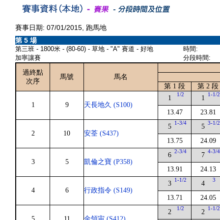
賽事日期: 07/01/2015, 跑馬地
第 5 場
第三班 - 1800米 - (80-60) - 草地 - "A" 賽道 - 好地
時間:
加寧讓賽
分段時間:
過終點
馬號
馬名
次序
第 1 段
第 2 段
1/2
1-1/
1
1
1
9
天長地久 (S100)
13.47
23.81
1-3/4
3-1/
5
5
2
10
安荃 (S437)
13.75
24.09
2-3/4
4-3/
6
7
3
5
凱倫之寶 (P358)
13.91
24.13
1-1/2
3
3
4
4
6
行政指令 (S149)
13.71
24.05
1/2
1-1/
2
2
5
11
金領宙 (S412)