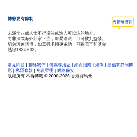
博彩要有節制
未滿十八歲人士不得投注或進入可投注的地方。
向非法或海外莊家下注，即屬違法，且可被判監禁。
切勿沉迷賭博，如需尋求輔導協助，可致電平和基金
熱線1834 633。
常見問題
|
聯絡我們
|
傳媒專用區
|
網頁指南
|
規例
|
提倡有節制博
彩
|
私隱條款
|
免責聲明
|
網絡保安
版權所有 不得轉載 © 2000-2026 香港賽馬會