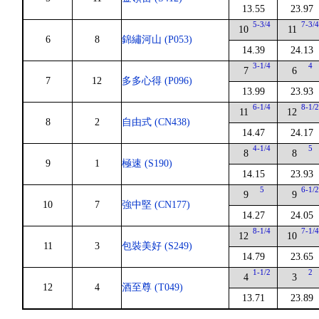
13.55
23.97
5-3/4
7-3/
10
11
6
8
錦繡河山 (P053)
14.39
24.13
3-1/4
4
7
6
7
12
多多心得 (P096)
13.99
23.93
6-1/4
8-1/
11
12
8
2
自由式 (CN438)
14.47
24.17
4-1/4
5
8
8
9
1
極速 (S190)
14.15
23.93
5
6-1/
9
9
10
7
強中堅 (CN177)
14.27
24.05
8-1/4
7-1/
12
10
11
3
包裝美好 (S249)
14.79
23.65
1-1/2
2
4
3
12
4
酒至尊 (T049)
13.71
23.89