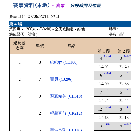
賽事日期: 07/05/2011, 沙田
第 4 場
第四班 - 1200米 - (60-40) - 全天候跑道 - 好地
時間:
施偉賢盃（讓賽）
分段時間:
過終點
馬號
馬名
次序
第 1 段
第 2 段
1-3/4
1-1/
4
3
1
3
哈哈妙 (CE100)
24.01
22.40
2-1/4
3
6
5
2
7
寶貝 (CJ296)
24.09
22.56
3
3
7
6
3
9
聚豪精英 (CH318)
24.21
22.44
5-3/4
4
12
8
4
2
輕越直前 (CK212)
24.65
22.16
3/4
2-1/
3
4
5
5
宇宙良駒 (CH118)