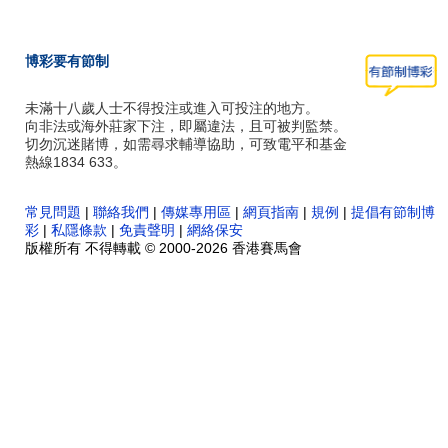
博彩要有節制
未滿十八歲人士不得投注或進入可投注的地方。
向非法或海外莊家下注，即屬違法，且可被判監禁。
切勿沉迷賭博，如需尋求輔導協助，可致電平和基金
熱線1834 633。
常見問題
|
聯絡我們
|
傳媒專用區
|
網頁指南
|
規例
|
提倡有節制博
彩
|
私隱條款
|
免責聲明
|
網絡保安
版權所有 不得轉載 © 2000-2026 香港賽馬會