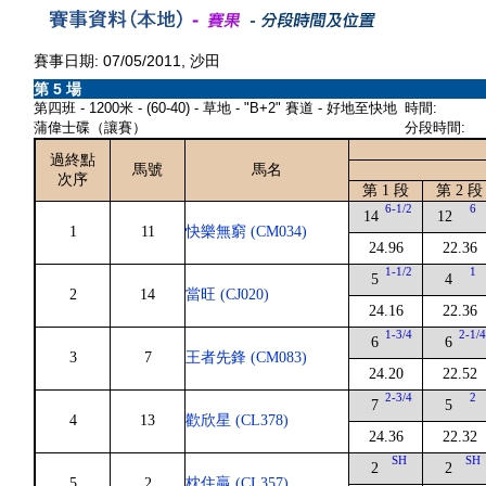
賽事日期: 07/05/2011, 沙田
第 5 場
第四班 - 1200米 - (60-40) - 草地 - "B+2" 賽道 - 好地至快地
時間:
蒲偉士碟（讓賽）
分段時間:
過終點
馬號
馬名
次序
第 1 段
第 2 段
6-1/2
6
14
12
1
11
快樂無窮 (CM034)
24.96
22.36
1-1/2
1
5
4
2
14
當旺 (CJ020)
24.16
22.36
1-3/4
2-1/
6
6
3
7
王者先鋒 (CM083)
24.20
22.52
2-3/4
2
7
5
4
13
歡欣星 (CL378)
24.36
22.32
SH
SH
2
2
5
2
枕住贏 (CL357)