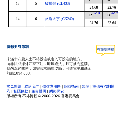
13
5
駿威煌 (CL433)
24.68
22.76
5-1/4
6-1/
12
13
14
6
旅遊大亨 (CK240)
24.76
22.64
博彩要有節制
未滿十八歲人士不得投注或進入可投注的地方。
向非法或海外莊家下注，即屬違法，且可被判監禁。
切勿沉迷賭博，如需尋求輔導協助，可致電平和基金
熱線1834 633。
常見問題
|
聯絡我們
|
傳媒專用區
|
網頁指南
|
規例
|
提倡有節制博
彩
|
私隱條款
|
免責聲明
|
網絡保安
版權所有 不得轉載 © 2000-2026 香港賽馬會