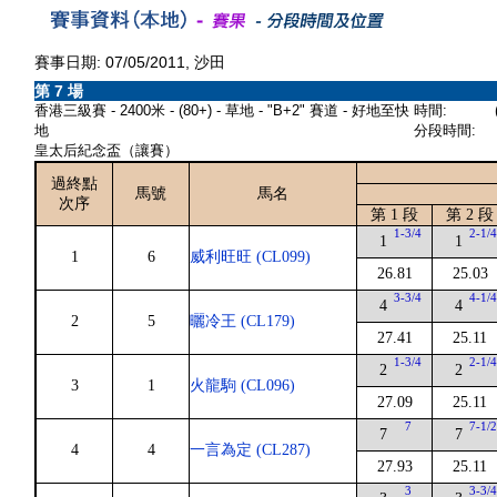
賽事日期: 07/05/2011, 沙田
第 7 場
香港三級賽 - 2400米 - (80+) - 草地 - "B+2" 賽道 - 好地至快
時間:
地
分段時間:
皇太后紀念盃（讓賽）
過終點
馬號
馬名
次序
第 1 段
第 2 段
1-3/4
2-1/
1
1
1
6
威利旺旺 (CL099)
26.81
25.03
3-3/4
4-1/
4
4
2
5
曬冷王 (CL179)
27.41
25.11
1-3/4
2-1/
2
2
3
1
火龍駒 (CL096)
27.09
25.11
7
7-1/
7
7
4
4
一言為定 (CL287)
27.93
25.11
3
3-3/