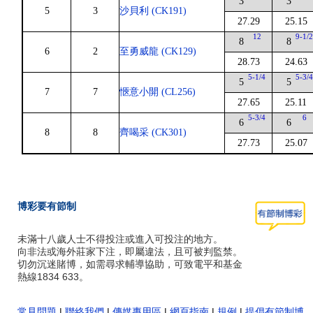
3
3
5
3
沙貝利 (CK191)
27.29
25.15
12
9-1/
8
8
6
2
至勇威龍 (CK129)
28.73
24.63
5-1/4
5-3/
5
5
7
7
愜意小開 (CL256)
27.65
25.11
5-3/4
6
6
6
8
8
齊喝采 (CK301)
27.73
25.07
博彩要有節制
未滿十八歲人士不得投注或進入可投注的地方。
向非法或海外莊家下注，即屬違法，且可被判監禁。
切勿沉迷賭博，如需尋求輔導協助，可致電平和基金
熱線1834 633。
常見問題
|
聯絡我們
|
傳媒專用區
|
網頁指南
|
規例
|
提倡有節制博