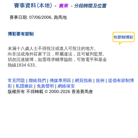
賽事日期: 07/06/2006, 跑馬地
博彩要有節制
未滿十八歲人士不得投注或進入可投注的地方。
向非法或海外莊家下注，即屬違法，且可被判監禁。
切勿沉迷賭博，如需尋求輔導協助，可致電平和基金
熱線1834 633。
常見問題
|
聯絡我們
|
傳媒專用區
|
網頁指南
|
規例
|
提倡有節制博
彩
|
私隱條款
|
免責聲明
|
網絡保安
版權所有 不得轉載 © 2000-2026 香港賽馬會