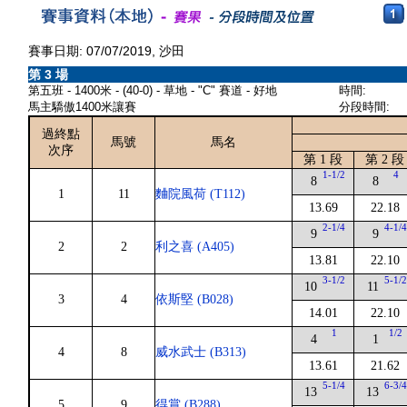
賽事日期: 07/07/2019, 沙田
第 3 場
第五班 - 1400米 - (40-0) - 草地 - "C" 賽道 - 好地
時間:
馬主驕傲1400米讓賽
分段時間:
過終點
馬號
馬名
次序
第 1 段
第 2 段
1-1/2
4
8
8
1
11
麯院風荷 (T112)
13.69
22.18
2-1/4
4-1/
9
9
2
2
利之喜 (A405)
13.81
22.10
3-1/2
5-1/
10
11
3
4
依斯堅 (B028)
14.01
22.10
1
1/2
4
1
4
8
威水武士 (B313)
13.61
21.62
5-1/4
6-3/
13
13
5
9
得賞 (B288)