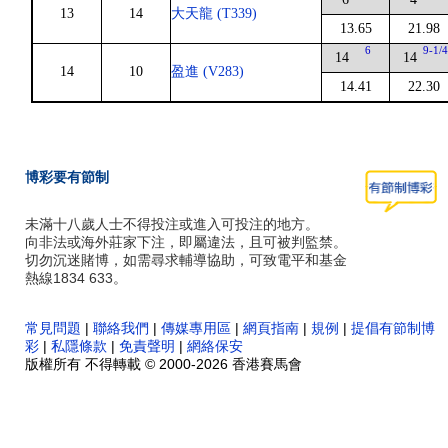
13
14
大天龍 (T339)
13.65
21.98
6
9-1/
14
14
14
10
盈進 (V283)
14.41
22.30
博彩要有節制
未滿十八歲人士不得投注或進入可投注的地方。
向非法或海外莊家下注，即屬違法，且可被判監禁。
切勿沉迷賭博，如需尋求輔導協助，可致電平和基金
熱線1834 633。
常見問題
|
聯絡我們
|
傳媒專用區
|
網頁指南
|
規例
|
提倡有節制博
彩
|
私隱條款
|
免責聲明
|
網絡保安
版權所有 不得轉載 © 2000-2026 香港賽馬會