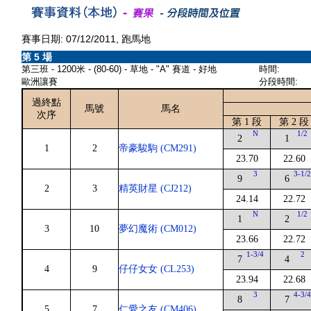
賽事日期: 07/12/2011, 跑馬地
第 5 場
第三班 - 1200米 - (80-60) - 草地 - "A" 賽道 - 好地
時間:
歐洲讓賽
分段時間:
過終點
馬號
馬名
次序
第 1 段
第 2 段
N
1/2
2
1
1
2
帝豪駿駒 (CM291)
23.70
22.60
3
3-1/
9
6
2
3
精英財星 (CJ212)
24.14
22.72
N
1/2
1
2
3
10
夢幻魔術 (CM012)
23.66
22.72
1-3/4
2
7
4
4
9
仔仔女女 (CL253)
23.94
22.68
3
4-3/
8
7
5
7
仁愛之友 (CM406)