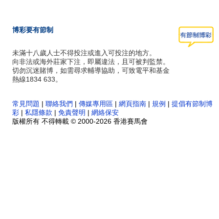
博彩要有節制
未滿十八歲人士不得投注或進入可投注的地方。
向非法或海外莊家下注，即屬違法，且可被判監禁。
切勿沉迷賭博，如需尋求輔導協助，可致電平和基金
熱線1834 633。
常見問題
|
聯絡我們
|
傳媒專用區
|
網頁指南
|
規例
|
提倡有節制博
彩
|
私隱條款
|
免責聲明
|
網絡保安
版權所有 不得轉載 © 2000-2026 香港賽馬會