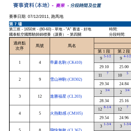
賽事日期: 07/12/2011, 跑馬地
第 7 場
第三班 - 1650米 - (80-60) - 草地 - "A" 賽道 - 好地
時間:
國泰航空國際騎師錦標賽（讓賽）－第四關
分段時間:
過終點
馬號
馬名
次序
第 1 段
第 2 段
5-1/2
4-1/
9
9
1
4
帝豪名駒 (CK410)
29.10
25.00
7
5
11
10
2
9
雪山神駒 (CH302)
29.34
24.84
3/4
3/4
2
2
3
12
進勝福星 (CL203)
28.34
25.16
8-1/4
7
12
12
4
5
火熱動感 (CM105)
29.54
24.96
1-3/4
1-3/
3
3
5
8
飛快無敵 (CL367)