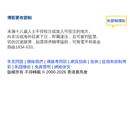
博彩要有節制
未滿十八歲人士不得投注或進入可投注的地方。
向非法或海外莊家下注，即屬違法，且可被判監禁。
切勿沉迷賭博，如需尋求輔導協助，可致電平和基金
熱線1834 633。
常見問題
|
聯絡我們
|
傳媒專用區
|
網頁指南
|
規例
|
提倡有節制博
彩
|
私隱條款
|
免責聲明
|
網絡保安
版權所有 不得轉載 © 2000-2026 香港賽馬會