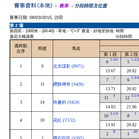
賽事日期: 08/03/2015, 沙田
第 2 場
第四班 - 1000米 - (60-40) - 草地 - "C+3" 賽道 - 好地至快地
時間:
蓮花大橋讓賽
分段時間:
過終點
馬號
馬名
次序
第 1 段
第 2 段
1-3/4
1-1/
6
5
1
9
北非諜影 (P071)
13.67
20.82
2
1-3/
7
6
2
11
鑽飾傳奇 (S426)
13.71
20.82
4
5-1/
11
12
3
14
快趣的 (S424)
14.03
21.06
3-1/4
3
10
8
4
10
花紅 (T132)
13.91
20.82
N
SH
2
1
5
2
鑽石巨匠 (S397)