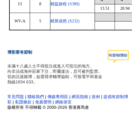
13
8
精益旅程 (S389)
13.51
20.94
WV-A
5
精算或然 (S232)
博彩要有節制
未滿十八歲人士不得投注或進入可投注的地方。
向非法或海外莊家下注，即屬違法，且可被判監禁。
切勿沉迷賭博，如需尋求輔導協助，可致電平和基金
熱線1834 633。
常見問題
|
聯絡我們
|
傳媒專用區
|
網頁指南
|
規例
|
提倡有節制博
彩
|
私隱條款
|
免責聲明
|
網絡保安
版權所有 不得轉載 © 2000-2026 香港賽馬會