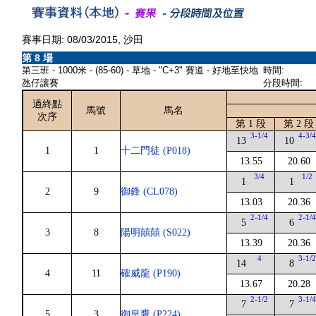
賽事日期: 08/03/2015, 沙田
第 8 場
第三班 - 1000米 - (85-60) - 草地 - "C+3" 賽道 - 好地至快地
時間:
氹仔讓賽
分段時間:
過終點
馬號
馬名
次序
第 1 段
第 2 段
3-1/4
4-3/
13
10
1
1
十二門徒 (P018)
13.55
20.60
3/4
1/2
1
1
2
9
御鋒 (CL078)
13.03
20.36
2-1/4
2-1/
5
6
3
8
陽明囍囍 (S022)
13.39
20.36
4
3-1/
14
8
4
11
確威龍 (P190)
13.67
20.28
2-1/2
3-1/
7
7
5
3
御皇鷹 (P224)