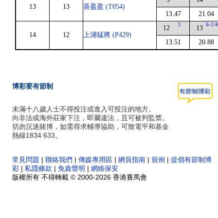
13
13
喜盈盈 (T054)
13.47
21.04
3
6-1/
12
13
14
12
上浦猛將 (P429)
13.51
20.88
博彩要有節制
未滿十八歲人士不得投注或進入可投注的地方。
向非法或海外莊家下注，即屬違法，且可被判監禁。
切勿沉迷賭博，如需尋求輔導協助，可致電平和基金
熱線1834 633。
常見問題
|
聯絡我們
|
傳媒專用區
|
網頁指南
|
規例
|
提倡有節制博
彩
|
私隱條款
|
免責聲明
|
網絡保安
版權所有 不得轉載 © 2000-2026 香港賽馬會