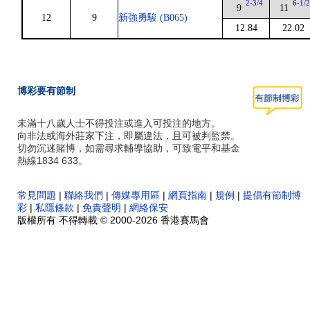
2-3/4
6-1/
9
11
12
9
新強勇駿 (B065)
12.84
22.02
博彩要有節制
未滿十八歲人士不得投注或進入可投注的地方。
向非法或海外莊家下注，即屬違法，且可被判監禁。
切勿沉迷賭博，如需尋求輔導協助，可致電平和基金
熱線1834 633。
常見問題
|
聯絡我們
|
傳媒專用區
|
網頁指南
|
規例
|
提倡有節制博
彩
|
私隱條款
|
免責聲明
|
網絡保安
版權所有 不得轉載 © 2000-2026 香港賽馬會