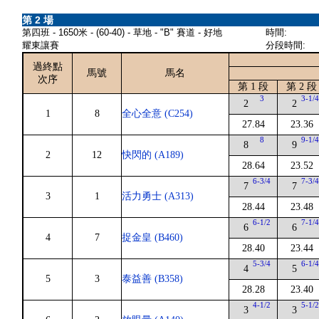
第 2 場
第四班 - 1650米 - (60-40) - 草地 - "B" 賽道 - 好地
時間:
耀東讓賽
分段時間:
過終點
馬號
馬名
次序
第 1 段
第 2 段
3
3-1/
2
2
1
8
全心全意 (C254)
27.84
23.36
8
9-1/
8
9
2
12
快閃的 (A189)
28.64
23.52
6-3/4
7-3/
7
7
3
1
活力勇士 (A313)
28.44
23.48
6-1/2
7-1/
6
6
4
7
捉金皇 (B460)
28.40
23.44
5-3/4
6-1/
4
5
5
3
泰益善 (B358)
28.28
23.40
4-1/2
5-1/
3
3