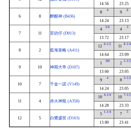
14.56
23.25
4
6
8
9
6
8
醉醒神 (B436)
14.24
23.13
3/4
3
4
4
7
11
至叻仔 (D013)
13.72
23.17
6-1/2
8-1/
12
11
8
2
藍海策略 (A411)
14.64
23.09
SH
1-1/
1
2
9
10
神期大帝 (D107)
13.60
23.05
4
5-1/
9
8
10
7
千金一諾 (V149)
14.24
23.05
4-1/4
7-1/
10
10
11
4
赤火神龍 (A350)
14.28
23.33
1-1/4
5
5
7
12
5
白鷺盛世 (D163)
13.80
23.41