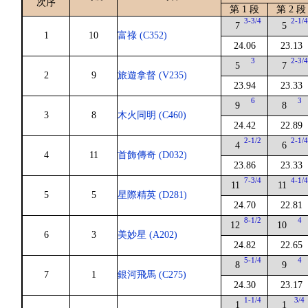
次序
第 1 段
第 2 段
3-3/4
2-1/
7
5
1
10
富祿 (C352)
24.06
23.13
3
2-3/
5
7
2
9
旅遊拿督 (V235)
23.94
23.33
6
3
9
8
3
8
木火同明 (C460)
24.42
22.89
2-1/2
2-1/
4
6
4
11
首飾傳奇 (D032)
23.86
23.33
7-3/4
4-1/
11
11
5
5
星際精英 (D281)
24.70
22.81
8-1/2
4
12
10
6
3
美妙星 (A202)
24.82
22.65
5-1/4
4
8
9
7
1
銀河飛馬 (C275)
24.30
23.17
1-1/4
3/4
1
1