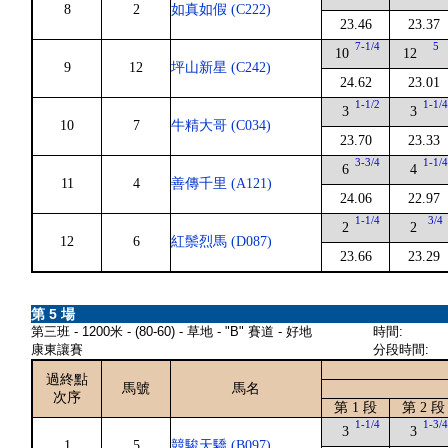
8
2
如真如假 (C222)
23.46
23.37
7-1/4
5
10
12
9
12
坪山新星 (C242)
24.62
23.01
1-1/2
1-1/
3
3
10
7
牛精大哥 (C034)
23.70
23.33
3-3/4
1-1/
6
4
11
4
善傳千里 (A121)
24.06
22.97
1-1/4
3/4
2
2
12
6
紅鬃烈馬 (D087)
23.66
23.29
第 5 場
第三班 - 1200米 - (80-60) - 草地 - "B" 賽道 - 好地
時間:
康東讓賽
分段時間:
過終點
馬號
馬名
次序
第 1 段
第 2 段
1-1/4
1-3/
3
3
1
5
競駿天驕 (B097)