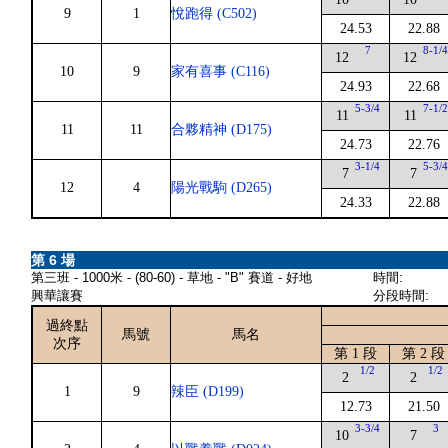
9
1
悅跑得 (C502)
24.53
22.88
7
8-1/
12
12
10
9
家有喜事 (C116)
24.93
22.68
5-3/4
7-1/
11
11
11
11
合夥精神 (D175)
24.73
22.76
3-1/4
5-3/
7
7
12
4
陽光戰駒 (D265)
24.33
22.88
第 6 場
第三班 - 1000米 - (80-60) - 草地 - "B" 賽道 - 好地
時間:
興華讓賽
分段時間:
過終點
馬號
馬名
次序
第 1 段
第 2 段
1/2
1/2
2
2
1
9
辣臣 (D199)
12.73
21.50
3-3/4
3
10
7