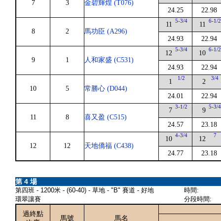
7
3
金碧輝煌 (T076)
24.25
22.98
5-3/4
6-1/
11
11
8
2
馬功臣 (A296)
24.93
22.94
5-3/4
6-1/
12
10
9
1
人和家盛 (C531)
24.93
22.94
1/2
3/4
1
2
10
5
常勝心 (D044)
24.01
22.94
3-1/2
5-3/
7
9
11
8
喜又盈 (C515)
24.57
23.18
4-3/4
7
10
12
12
12
天地僑福 (C438)
24.77
23.18
第 4 場
第四班 - 1200米 - (60-40) - 草地 - "B" 賽道 - 好地
時間:
環翠讓賽
分段時間:
過終點
馬號
馬名