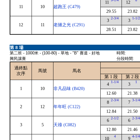
9-1/4
8
11
12
11
10
超跑王 (C479)
29.55
23.82
2-3/4
1-1/
3
3
12
11
老撾之光 (C291)
28.51
23.82
第 8 場
第二班 - 1000米 - (100-80) - 草地 - "B" 賽道 - 好地
時間:
興民讓賽
分段時間:
過終點
馬號
馬名
次序
第 1 段
第 2 段
1-1/4
1
4
3
1
10
非凡品味 (B420)
12.60
21.38
2-3/4
3-1/
8
7
2
12
年年旺 (C122)
12.84
21.50
2-1/2
2-3/
6
6
3
5
天祿 (C082)
12.80
21.46
4
4-1/
10
9