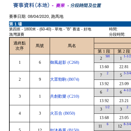
賽事日期: 08/04/2020, 跑馬地
第 1 場
第四班 - 1800米 - (60-40) - 草地 - "B" 賽道 - 好地
時間:
漁灣讓賽
分段時間:
過終點
馬號
馬名
次序
第 1 段
第 2 段
SH
1-1/
2
1
1
6
御風超影 (C268)
13.60
22.81
2
3-3/
7
5
2
9
大眾勁駒 (B074)
13.92
23.09
2
4-1/
6
6
3
1
共創歡樂 (C210)
13.92
23.21
1/2
2
3
3
4
3
火百合 (B050)
13.68
23.05
6
8-3/
11
12
5
12
如沐春風 (B150)