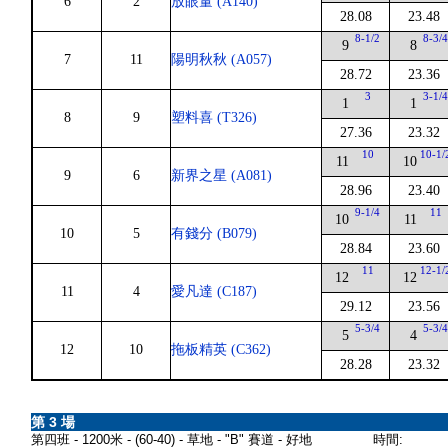
6
2
放眼量 (A140)
28.08
23.48
8-1/2
8-3/
9
8
7
11
陽明秋秋 (A057)
28.72
23.36
3
3-1/
1
1
8
9
塑料喜 (T326)
27.36
23.32
10
10-1/
11
10
9
6
新界之星 (A081)
28.96
23.40
9-1/4
11
10
11
10
5
有錢分 (B079)
28.84
23.60
11
12-1/
12
12
11
4
愛凡達 (C187)
29.12
23.56
5-3/4
5-3/
5
4
12
10
拖板精英 (C362)
28.28
23.32
第 3 場
第四班 - 1200米 - (60-40) - 草地 - "B" 賽道 - 好地
時間: