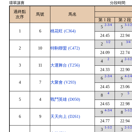
環翠讓賽
分段時間:
過終點
馬號
馬名
次序
第 1 段
第 2 段
2-3/4
3-1/
5
5
1
6
桃花旺 (C364)
24.45
22.94
1/2
3/4
2
1
2
10
特駒聯盟 (C472)
24.09
22.74
2
2-1/
4
4
3
11
大運舞台 (T256)
24.33
22.90
2-3/4
4-1/
6
6
4
7
大聚會 (V293)
24.45
23.06
4
5
8
7
5
4
戰鬥英雄 (D050)
24.65
22.98
4-3/4
5-1/
9
8
6
9
天天向上 (D261)
24.77
22.94
1-1/2
2-1/
3
3