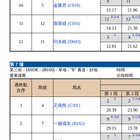
8
11
10
5
金匯昇 (C010)
13.17
21.86
9-1/4
8-1/
12
12
11
12
翡翠綠 (C056)
14.13
21.38
1
1-3/
3
4
12
11
印水紙 (D043)
12.81
21.62
第 7 場
第三班 - 1650米 - (80-60) - 草地 - "B" 賽道 - 好地
時間:
愛東讓賽
分段時間:
過終點
馬號
馬名
次序
第 1 段
第 2 段
2
1-1/
2
2
1
4
又係熊 (C301)
28.39
23.90
6-3/4
5-1/
9
9
2
7
一舖成名 (B162)
29.15
23.78
5
3-3/
7
7