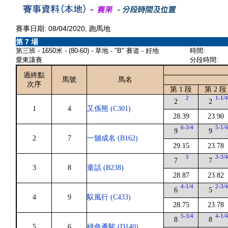
賽事日期: 08/04/2020, 跑馬地
第 7 場
第三班 - 1650米 - (80-60) - 草地 - "B" 賽道 - 好地
時間:
愛東讓賽
分段時間:
過終點
馬號
馬名
次序
第 1 段
第 2 段
2
1-1/
2
2
1
4
又係熊 (C301)
28.39
23.90
6-3/4
5-1/
9
9
2
7
一舖成名 (B162)
29.15
23.78
5
3-3/
7
7
3
8
童話 (B238)
28.87
23.82
4-1/4
2-3/
6
5
4
9
馭風行 (C433)
28.75
23.78
5-3/4
4-1/
8
8
5
6
綠色勇駿 (D140)