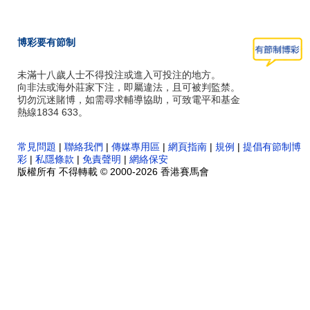
博彩要有節制
未滿十八歲人士不得投注或進入可投注的地方。
向非法或海外莊家下注，即屬違法，且可被判監禁。
切勿沉迷賭博，如需尋求輔導協助，可致電平和基金
熱線1834 633。
常見問題
|
聯絡我們
|
傳媒專用區
|
網頁指南
|
規例
|
提倡有節制博
彩
|
私隱條款
|
免責聲明
|
網絡保安
版權所有 不得轉載 © 2000-2026 香港賽馬會