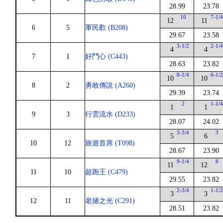
28.99
23.78
10
7-1/
12
11
6
5
軍民歡 (B208)
29.67
23.58
3-1/2
2-1/
4
4
7
1
好鬥心 (C443)
28.63
23.82
8-1/4
6-1/
10
10
8
2
勇敢傳說 (A260)
29.39
23.74
2
1-1/
1
1
9
3
行雲流水 (D233)
28.07
24.02
3-3/4
3
5
6
10
12
旅遊首席 (T098)
28.67
23.90
9-1/4
8
11
12
11
10
超跑王 (C479)
29.55
23.82
2-3/4
1-1/
3
3
12
11
老撾之光 (C291)
28.51
23.82