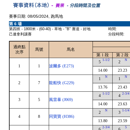
賽事日期: 08/05/2024, 跑馬地
第 6 場
第四班 - 1800米 - (60-40) - 草地 - "B" 賽道 - 好地
時間:
己連拿利讓賽
分段時間:
過終點
馬號
馬名
次序
第 1 段
第 2 段
1-1/2
N
5
2
1
1
波爾多 (E273)
14.00
23.23
N
N
1
1
2
7
龍船快 (G229)
13.76
23.43
1-1/2
2-3/4
4
4
3
5
風雷暴 (J069)
14.00
23.63
N
1-1/4
2
3
4
8
同寶寶 (H386)
13.80
23.59
2-3/4
5
6
6