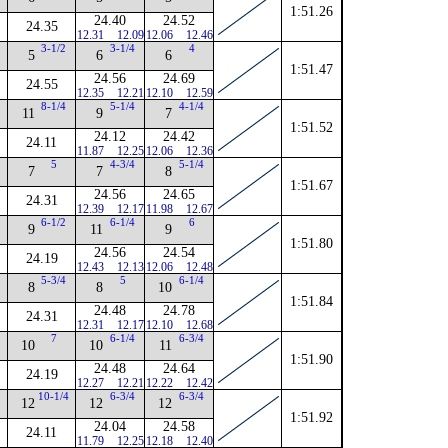
1:51.26
24.40
24.52
24.35
12.31
12.09
12.06
12.46
3-1/2
3-1/4
4
5
6
6
1:51.47
24.56
24.69
24.55
12.35
12.21
12.10
12.59
2
8-1/4
5-1/4
4-1/4
11
9
7
1:51.52
24.12
24.42
24.11
11.87
12.25
12.06
12.36
5
4-3/4
5-1/4
7
7
8
1:51.67
24.56
24.65
24.31
12.39
12.17
11.98
12.67
6-1/2
6-1/4
6
9
11
9
1:51.80
24.56
24.54
24.19
12.43
12.13
12.06
12.48
5-3/4
5
6-1/4
8
8
10
1:51.84
24.48
24.78
24.31
12.31
12.17
12.10
12.68
7
6-1/4
6-3/4
10
10
11
1:51.90
24.48
24.64
24.19
12.27
12.21
12.22
12.42
2
10-1/4
6-3/4
6-3/4
12
12
12
1:51.92
24.04
24.58
24.11
11.79
12.25
12.18
12.40