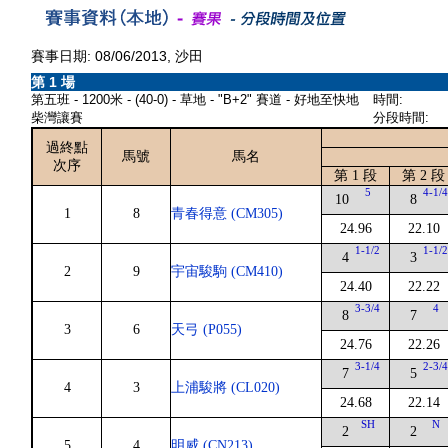
賽事日期: 08/06/2013, 沙田
第 1 場
第五班 - 1200米 - (40-0) - 草地 - "B+2" 賽道 - 好地至快地
時間:
柴灣讓賽
分段時間:
過終點
馬號
馬名
次序
第 1 段
第 2 段
5
4-1/
10
8
1
8
青春得意 (CM305)
24.96
22.10
1-1/2
1-1/
4
3
2
9
宇宙駿駒 (CM410)
24.40
22.22
3-3/4
4
8
7
3
6
天弓 (P055)
24.76
22.26
3-1/4
2-3/
7
5
4
3
上浦駿將 (CL020)
24.68
22.14
SH
N
2
2
5
4
明威 (CN213)