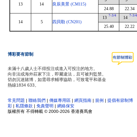
13
14
良辰美景 (CM115)
24.88
22.34
7-3/4
7-3/
13
14
14
5
四貝勒 (CN201)
25.40
22.22
博彩要有節制
未滿十八歲人士不得投注或進入可投注的地方。
向非法或海外莊家下注，即屬違法，且可被判監禁。
切勿沉迷賭博，如需尋求輔導協助，可致電平和基金
熱線1834 633。
常見問題
|
聯絡我們
|
傳媒專用區
|
網頁指南
|
規例
|
提倡有節制博
彩
|
私隱條款
|
免責聲明
|
網絡保安
版權所有 不得轉載 © 2000-2026 香港賽馬會