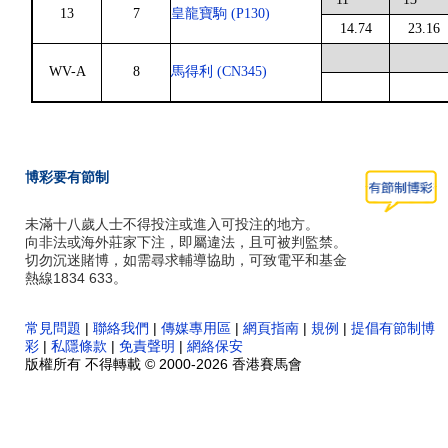
13
7
皇龍寶駒 (P130)
14.74
23.16
WV-A
8
馬得利 (CN345)
博彩要有節制
未滿十八歲人士不得投注或進入可投注的地方。
向非法或海外莊家下注，即屬違法，且可被判監禁。
切勿沉迷賭博，如需尋求輔導協助，可致電平和基金
熱線1834 633。
常見問題
|
聯絡我們
|
傳媒專用區
|
網頁指南
|
規例
|
提倡有節制博
彩
|
私隱條款
|
免責聲明
|
網絡保安
版權所有 不得轉載 © 2000-2026 香港賽馬會