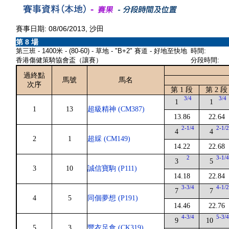
賽事日期: 08/06/2013, 沙田
第 8 場
第三班 - 1400米 - (80-60) - 草地 - "B+2" 賽道 - 好地至快地
時間:
香港傷健策騎協會盃（讓賽）
分段時間:
過終點
馬號
馬名
次序
第 1 段
第 2 段
3/4
3/4
1
1
1
13
超級精神 (CM387)
13.86
22.64
2-1/4
2-1/
4
4
2
1
超綵 (CM149)
14.22
22.68
2
3-1/
3
5
3
10
誠信寶駒 (P111)
14.18
22.84
3-3/4
4-1/
7
7
4
5
同個夢想 (P191)
14.46
22.76
4-3/4
5-3/
9
10
5
3
豐衣足食 (CK319)