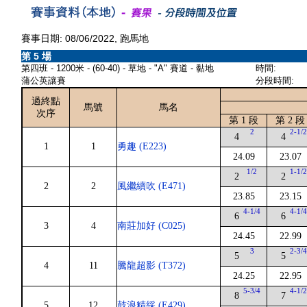
賽事日期: 08/06/2022, 跑馬地
第 5 場
第四班 - 1200米 - (60-40) - 草地 - "A" 賽道 - 黏地
時間:
蒲公英讓賽
分段時間:
過終點
馬號
馬名
次序
第 1 段
第 2 段
2
2-1/
4
4
1
1
勇趣 (E223)
24.09
23.07
1/2
1-1/
2
2
2
2
風繼續吹 (E471)
23.85
23.15
4-1/4
4-1/
6
6
3
4
南莊加好 (C025)
24.45
22.99
3
2-3/
5
5
4
11
騰龍超影 (T372)
24.25
22.95
5-3/4
4-1/
8
7
5
12
鼓浪精綵 (E429)