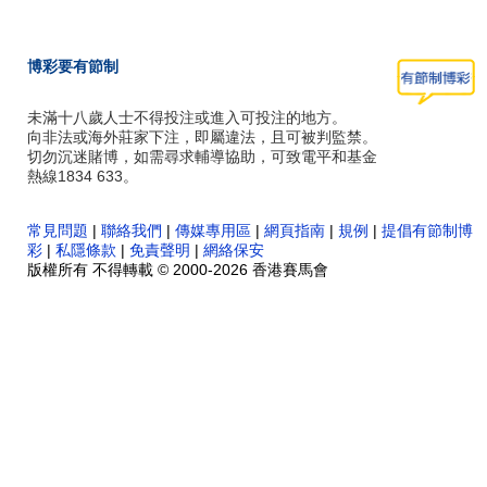
博彩要有節制
未滿十八歲人士不得投注或進入可投注的地方。
向非法或海外莊家下注，即屬違法，且可被判監禁。
切勿沉迷賭博，如需尋求輔導協助，可致電平和基金
熱線1834 633。
常見問題
|
聯絡我們
|
傳媒專用區
|
網頁指南
|
規例
|
提倡有節制博
彩
|
私隱條款
|
免責聲明
|
網絡保安
版權所有 不得轉載 © 2000-2026 香港賽馬會