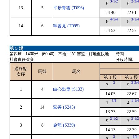
3-1/2
2-3/
6
6
13
5
平步青雲 (T096)
24.40
22.61
4-1/4
3-1/
8
8
14
6
罕曾見 (T095)
24.52
22.57
第 5 場
第四班 - 1400米 - (60-40) - 草地 - "A" 賽道 - 好地至快地
時間:
社會責任讓賽
分段時間:
過終點
馬號
馬名
次序
第 1 段
第 2 段
2
3-3/
7
9
1
4
由心出發 (S133)
14.05
22.67
3/4
1-1/
1
4
2
14
駕善 (S245)
13.73
22.59
2-1/2
2-1/
9
7
3
8
金龍 (S339)
14.13
22.39
2
3/4
8
2