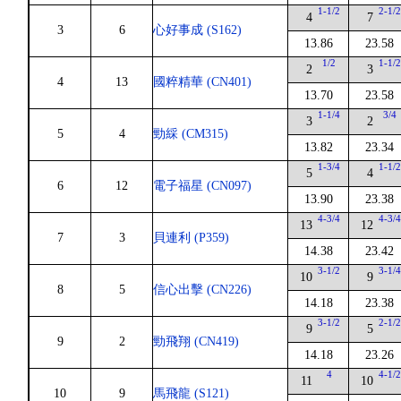
1-1/2
2-1/
4
7
3
6
心好事成 (S162)
13.86
23.58
1/2
1-1/
2
3
4
13
國粹精華 (CN401)
13.70
23.58
1-1/4
3/4
3
2
5
4
勁綵 (CM315)
13.82
23.34
1-3/4
1-1/
5
4
6
12
電子福星 (CN097)
13.90
23.38
4-3/4
4-3/
13
12
7
3
貝連利 (P359)
14.38
23.42
3-1/2
3-1/
10
9
8
5
信心出擊 (CN226)
14.18
23.38
3-1/2
2-1/
9
5
9
2
勁飛翔 (CN419)
14.18
23.26
4
4-1/
11
10
10
9
馬飛龍 (S121)