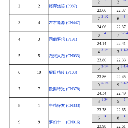
1
1/2
2
2
2
2
輕彈錢笑 (P087)
23.66
22.37
3-1/2
3
7
6
3
4
左右逢源 (CN447)
24.06
22.37
4
3-3/
8
7
4
3
同個夢想 (P191)
24.14
22.41
2-1/4
1-1/
4
3
5
5
跑寶貝跑 (CN033)
23.86
22.33
2-1/4
2-1/
5
4
6
10
醒目精伶 (P103)
23.86
22.45
5-1/4
5-1/
9
9
7
7
歡樂時光 (CN378)
24.34
22.49
1-3/4
3
3
5
8
1
牛精好友 (CN333)
23.78
22.65
3
4
6
8
9
9
夢幻十一 (CN016)
23.98
22.61