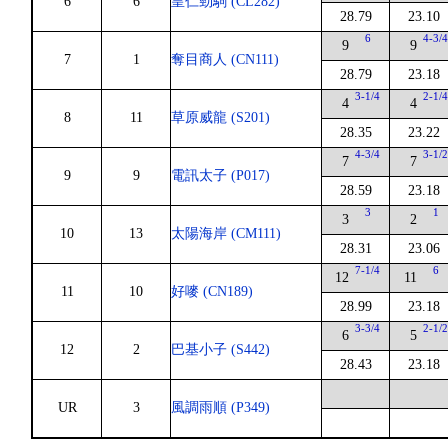
6
6
皇仁勁駒 (CL282)
28.79
23.10
6
4-3/
9
9
7
1
奪目商人 (CN111)
28.79
23.18
3-1/4
2-1/
4
4
8
11
草原威龍 (S201)
28.35
23.22
4-3/4
3-1/
7
7
9
9
電訊太子 (P017)
28.59
23.18
3
1
3
2
10
13
太陽海岸 (CM111)
28.31
23.06
7-1/4
6
12
11
11
10
好嘜 (CN189)
28.99
23.18
3-3/4
2-1/
6
5
12
2
巴基小子 (S442)
28.43
23.18
UR
3
風調雨順 (P349)