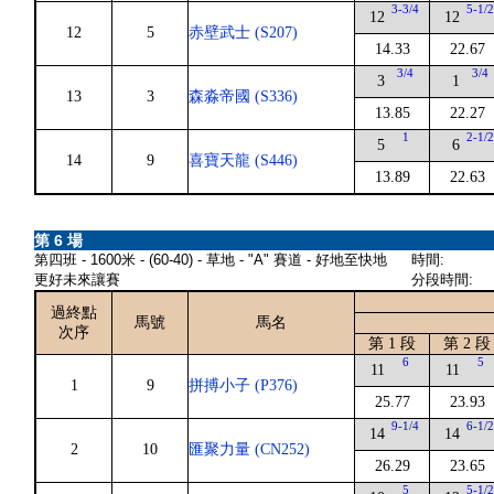
3-3/4
5-1/
12
12
12
5
赤壁武士 (S207)
14.33
22.67
3/4
3/4
3
1
13
3
森淼帝國 (S336)
13.85
22.27
1
2-1/
5
6
14
9
喜寶天龍 (S446)
13.89
22.63
第 6 場
第四班 - 1600米 - (60-40) - 草地 - "A" 賽道 - 好地至快地
時間:
更好未來讓賽
分段時間:
過終點
馬號
馬名
次序
第 1 段
第 2 段
6
5
11
11
1
9
拼搏小子 (P376)
25.77
23.93
9-1/4
6-1/
14
14
2
10
匯聚力量 (CN252)
26.29
23.65
5
5-1/