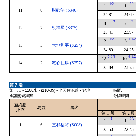
1/2
3/4
1
1
11
6
財歡笑 (S346)
24.81
24.09
3-3/4
3
8
7
12
7
勁福星 (S375)
25.41
23.97
1/2
1-1/
2
3
13
3
大地和平 (S254)
24.89
24.25
6-3/4
4-1/
12
10
14
2
宅心仁厚 (S257)
25.89
23.73
第 7 場
第一班 - 1200米 - (110-85) - 全天候跑道 - 好地
時間:
承諾關愛讓賽
分段時間:
過終點
馬號
馬名
次序
第 1 段
第 2 段
1
1/2
1
1
1
6
三和福將 (S008)
23.50
22.45