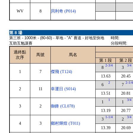
WV
8
貝利奇 (P014)
第 8 場
第三班 - 1000米 - (80-60) - 草地 - "A" 賽道 - 好地至快地
時間:
互助互勉讓賽
分段時間:
過終點
馬號
馬名
次序
第 1 段
第 2 段
2-3/4
3/4
8
3
1
7
傑飛 (T124)
13.63
20.45
2
2-1/
6
7
2
11
幸運日 (S014)
13.51
20.81
1
3/4
1
1
3
2
御鋒 (CL078)
13.19
20.77
1-1/4
3/4
3
2
4
3
鄉村輝煌 (T011)
13.39
20.69