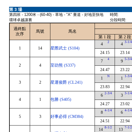
第 3 場
第四班 - 1200米 - (60-40) - 草地 - "A" 賽道 - 好地至快地
時間:
環球卓越讓賽
分段時間:
過終點
馬號
馬名
次序
第 1 段
第 2 段
2
3-1/
4
4
1
14
星際武士 (S104)
24.15
23.14
4
5-3/
7
9
2
4
至叻熊 (S337)
24.47
23.22
N
1-3/
1
1
3
2
星運俊爵 (CL241)
23.83
22.94
2-3/4
3-1/
6
3
4
1
包勝 (S405)
24.27
23.02
4-1/4
4-1/
8
6
5
3
好事必得 (CM384)
24.51
22.94
8-1/2
7-1/
14
13