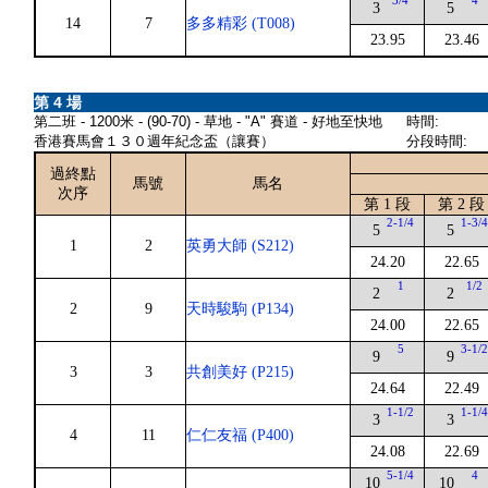
3/4
4
3
5
14
7
多多精彩 (T008)
23.95
23.46
第 4 場
第二班 - 1200米 - (90-70) - 草地 - "A" 賽道 - 好地至快地
時間:
香港賽馬會１３０週年紀念盃（讓賽）
分段時間:
過終點
馬號
馬名
次序
第 1 段
第 2 段
2-1/4
1-3/
5
5
1
2
英勇大師 (S212)
24.20
22.65
1
1/2
2
2
2
9
天時駿駒 (P134)
24.00
22.65
5
3-1/
9
9
3
3
共創美好 (P215)
24.64
22.49
1-1/2
1-1/
3
3
4
11
仁仁友福 (P400)
24.08
22.69
5-1/4
4
10
10