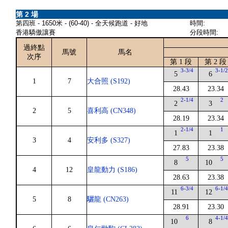
第 2 場
第四班 - 1650米 - (60-40) - 全天候跑道 - 好地
時間:
香港驕傲讓賽
分段時間:
過終點
馬號
馬名
次序
第 1 段
第 2 段
3-3/4
3-1/
5
6
1
7
大合照 (S192)
28.43
23.34
2-1/4
2
2
3
2
5
喜利高 (CN348)
28.19
23.34
2-1/4
1
1
1
3
4
安利多 (S327)
27.83
23.38
5
5
8
10
4
12
皇龍動力 (S186)
28.63
23.38
6-3/4
6-1/
11
12
5
8
驪龍 (CN263)
28.91
23.30
6
4-1/
10
8