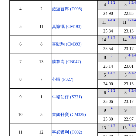
1-1/2
1-3/
4
3
4
2
旅遊首席 (T098)
24.90
22.85
4-1/4
6-1/
11
11
5
11
真慷慨 (CM193)
25.34
23.13
5-1/2
7-3/
14
14
6
8
喜勁駒 (CM393)
25.54
23.17
3
4-1/
8
7
7
13
勝算高 (CN047)
25.14
23.01
1-1/2
3-1/
5
5
8
7
心晴 (P327)
24.90
23.13
2-1/2
4-3/
6
8
9
1
牛精叻仔 (S221)
25.06
23.17
4
5
9
9
10
3
首飾孖寶 (CM329)
25.30
22.97
4-1/2
7-1/
13
13
11
12
事必獲利 (T002)