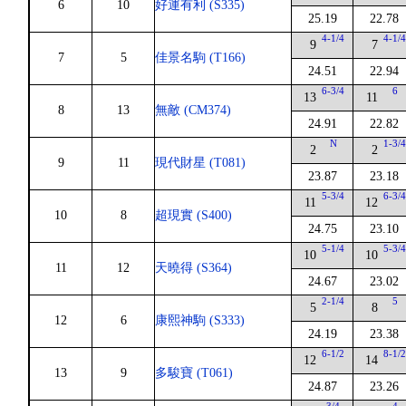
6
10
好運有利 (S335)
25.19
22.78
4-1/4
4-1/
9
7
7
5
佳景名駒 (T166)
24.51
22.94
6-3/4
6
13
11
8
13
無敵 (CM374)
24.91
22.82
N
1-3/
2
2
9
11
現代財星 (T081)
23.87
23.18
5-3/4
6-3/
11
12
10
8
超現實 (S400)
24.75
23.10
5-1/4
5-3/
10
10
11
12
天曉得 (S364)
24.67
23.02
2-1/4
5
5
8
12
6
康熙神駒 (S333)
24.19
23.38
6-1/2
8-1/
12
14
13
9
多駿寶 (T061)
24.87
23.26