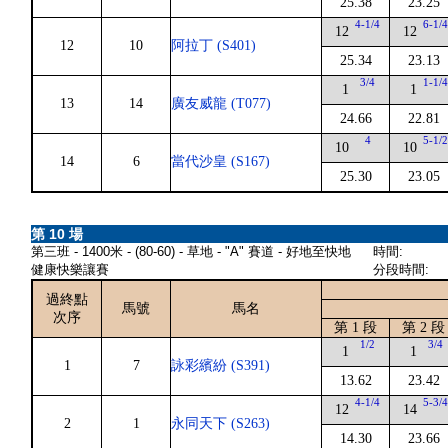
25.38
23.25
4-1/4
6-1/
12
12
12
10
阿拉丁 (S401)
25.34
23.13
3/4
1-1/
1
1
13
14
廣友威龍 (T077)
24.66
22.81
4
5-1/
10
10
14
6
當代沙皇 (S167)
25.30
23.05
第 10 場
第三班 - 1400米 - (80-60) - 草地 - "A" 賽道 - 好地至快地
時間:
健康快樂讓賽
分段時間:
過終點
馬號
馬名
次序
第 1 段
第 2 段
1/2
3/4
1
1
1
7
詠彩繽紛 (S391)
13.62
23.42
4-1/4
5-3/
12
14
2
1
永同天下 (S263)
14.30
23.66