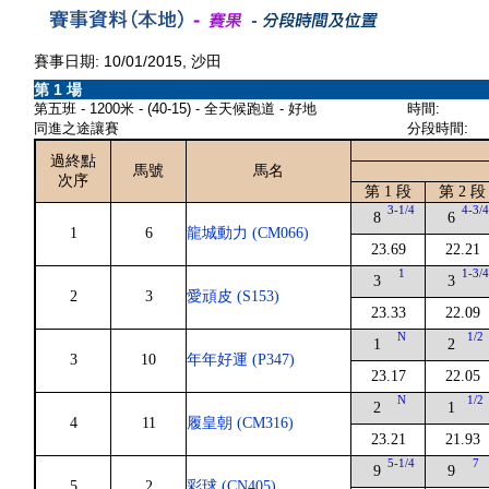
賽事日期: 10/01/2015, 沙田
第 1 場
第五班 - 1200米 - (40-15) - 全天候跑道 - 好地
時間:
同進之途讓賽
分段時間:
過終點
馬號
馬名
次序
第 1 段
第 2 段
3-1/4
4-3/
8
6
1
6
龍城動力 (CM066)
23.69
22.21
1
1-3/
3
3
2
3
愛頑皮 (S153)
23.33
22.09
N
1/2
1
2
3
10
年年好運 (P347)
23.17
22.05
N
1/2
2
1
4
11
履皇朝 (CM316)
23.21
21.93
5-1/4
7
9
9
5
2
彩球 (CN405)