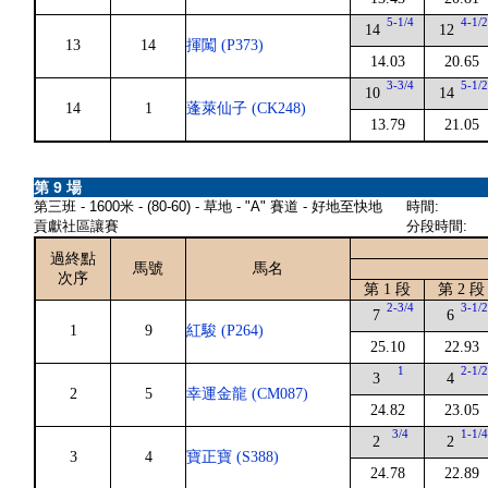
5-1/4
4-1/
14
12
13
14
揮闖 (P373)
14.03
20.65
3-3/4
5-1/
10
14
14
1
蓬萊仙子 (CK248)
13.79
21.05
第 9 場
第三班 - 1600米 - (80-60) - 草地 - "A" 賽道 - 好地至快地
時間:
貢獻社區讓賽
分段時間:
過終點
馬號
馬名
次序
第 1 段
第 2 段
2-3/4
3-1/
7
6
1
9
紅駿 (P264)
25.10
22.93
1
2-1/
3
4
2
5
幸運金龍 (CM087)
24.82
23.05
3/4
1-1/
2
2
3
4
寶正寶 (S388)
24.78
22.89