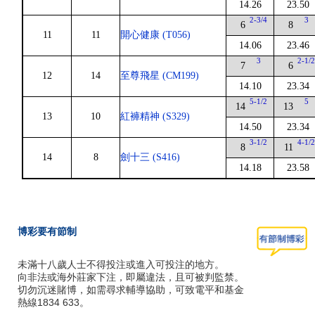
14.26
23.50
2-3/4
3
6
8
11
11
開心健康 (T056)
14.06
23.46
3
2-1/
7
6
12
14
至尊飛星 (CM199)
14.10
23.34
5-1/2
5
14
13
13
10
紅褲精神 (S329)
14.50
23.34
3-1/2
4-1/
8
11
14
8
劍十三 (S416)
14.18
23.58
博彩要有節制
未滿十八歲人士不得投注或進入可投注的地方。
向非法或海外莊家下注，即屬違法，且可被判監禁。
切勿沉迷賭博，如需尋求輔導協助，可致電平和基金
熱線1834 633。