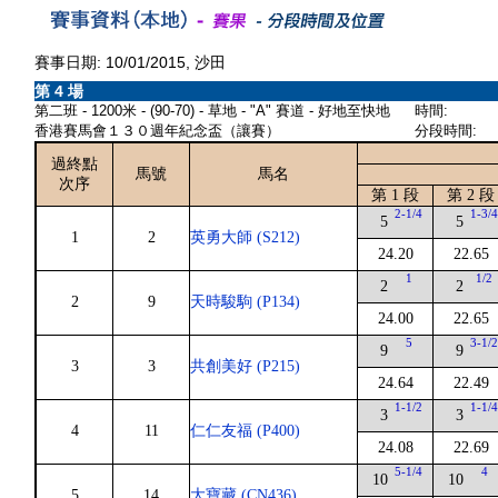
賽事日期: 10/01/2015, 沙田
第 4 場
第二班 - 1200米 - (90-70) - 草地 - "A" 賽道 - 好地至快地
時間:
香港賽馬會１３０週年紀念盃（讓賽）
分段時間:
過終點
馬號
馬名
次序
第 1 段
第 2 段
2-1/4
1-3/
5
5
1
2
英勇大師 (S212)
24.20
22.65
1
1/2
2
2
2
9
天時駿駒 (P134)
24.00
22.65
5
3-1/
9
9
3
3
共創美好 (P215)
24.64
22.49
1-1/2
1-1/
3
3
4
11
仁仁友福 (P400)
24.08
22.69
5-1/4
4
10
10
5
14
大寶藏 (CN436)