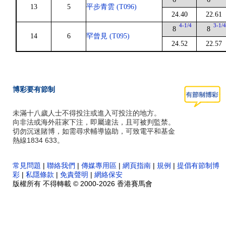
13
5
平步青雲 (T096)
24.40
22.61
4-1/4
3-1/
8
8
14
6
罕曾見 (T095)
24.52
22.57
博彩要有節制
未滿十八歲人士不得投注或進入可投注的地方。
向非法或海外莊家下注，即屬違法，且可被判監禁。
切勿沉迷賭博，如需尋求輔導協助，可致電平和基金
熱線1834 633。
常見問題
|
聯絡我們
|
傳媒專用區
|
網頁指南
|
規例
|
提倡有節制博
彩
|
私隱條款
|
免責聲明
|
網絡保安
版權所有 不得轉載 © 2000-2026 香港賽馬會