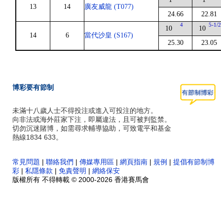
13
14
廣友威龍 (T077)
24.66
22.81
4
5-1/
10
10
14
6
當代沙皇 (S167)
25.30
23.05
博彩要有節制
未滿十八歲人士不得投注或進入可投注的地方。
向非法或海外莊家下注，即屬違法，且可被判監禁。
切勿沉迷賭博，如需尋求輔導協助，可致電平和基金
熱線1834 633。
常見問題
|
聯絡我們
|
傳媒專用區
|
網頁指南
|
規例
|
提倡有節制博
彩
|
私隱條款
|
免責聲明
|
網絡保安
版權所有 不得轉載 © 2000-2026 香港賽馬會