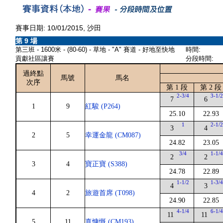
賽事日期: 10/01/2015, 沙田
第 9 場
第三班 - 1600米 - (80-60) - 草地 - "A" 賽道 - 好地至快地
時間:
貢獻社區讓賽
分段時間:
過終點
馬號
馬名
次序
第 1 段
第 2 段
2-3/4
3-1/
7
6
1
9
紅駿 (P264)
25.10
22.93
1
2-1/
3
4
2
5
幸運金龍 (CM087)
24.82
23.05
3/4
1-1/
2
2
3
4
寶正寶 (S388)
24.78
22.89
1-1/2
1-3/
4
3
4
2
旅遊首席 (T098)
24.90
22.85
4-1/4
6-1/
11
11
5
11
真慷慨 (CM193)