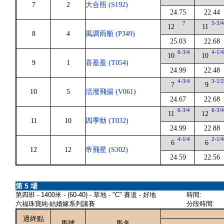
7
2
大合照 (S192)
24.75
22.44
7
5-3/
12
11
8
4
風調雨順 (P349)
25.03
22.68
6-3/4
4-1/
10
10
9
1
喜盈盈 (T054)
24.99
22.48
4-3/4
3-1/
7
9
10
5
活潑飛揚 (V061)
24.67
22.68
6-3/4
6-3/
11
12
11
10
四季勁 (T032)
24.99
22.88
4-1/4
2-1/
6
6
12
12
帝飛星 (S302)
24.59
22.56
第 5 場
第四班 - 1400米 - (60-40) - 草地 - "C" 賽道 - 好地
時間:
六福珠寶純‧結婚嫁系列讓賽
分段時間:
過終點
馬號
馬名