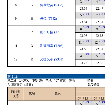
1-1/4
2-1/
3
4
8
12
健康歡笑 (S358)
23.64
22.47
2-1/2
3-3/
5
7
9
8
僥倖 (T382)
23.84
22.51
3-1/4
5-1/
8
9
10
7
勢不可擋 (T316)
23.96
22.63
7-1/4
7-1/
11
12
11
3
彩耀滿堂 (T206)
24.60
22.31
1-3/4
3-1/
4
5
12
11
又襟又準 (S301)
23.72
22.55
第 8 場
第二班 - 1400米 - (105-80) - 草地 - "C" 賽道 - 好地
時間:
六福珠寶盃（讓賽）
分段時間:
過終點
馬號
馬名
次序
第 1 段
第 2 段
1-1/4
3-3/
5
5