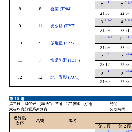
3
2-1/
7
7
8
8
喜菜 (T284)
24.53
22.67
1-1/2
1-1/
3
4
9
11
勇少爺 (T397)
24.29
22.71
5-1/4
4
11
11
10
9
傲飛星 (S225)
24.89
22.55
7
6-1/
12
12
11
7
快樂聯盟 (T317)
25.17
22.63
4
3-1/
9
9
12
12
北非諜影 (P071)
24.69
22.63
第 10 場
第三班 - 1400米 - (80-60) - 草地 - "C" 賽道 - 好地
時間:
六福珠寶囍愛系列讓賽
分段時間:
過終點
馬號
馬名
次序
第 1 段
第 2 段
1
3-1/