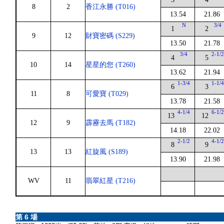
8
2
香江永勝 (T016)
13.54
21.86
N
3/4
1
2
9
12
財寶密碼 (S229)
13.50
21.78
3/4
2-1/
4
5
10
14
星星的您 (T260)
13.62
21.94
1-3/4
1-1/
6
3
11
8
可愛寶 (T029)
13.78
21.58
4-1/4
6-1/
13
12
12
9
霹靂去馬 (T182)
14.18
22.02
2-1/2
4-1/
8
9
13
13
紅旋風 (S189)
13.90
21.98
WV
11
翡翠紅星 (T216)
第 6 場