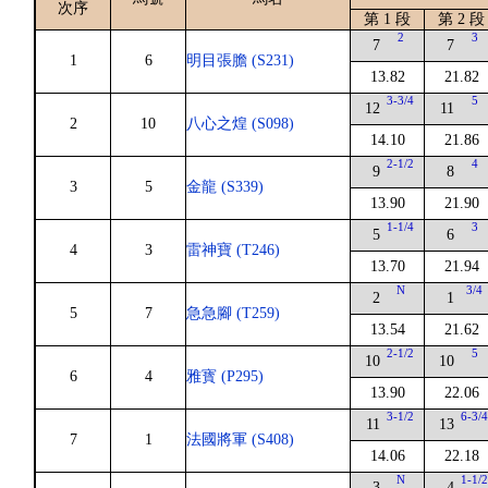
次序
第 1 段
第 2 段
2
3
7
7
1
6
明目張膽 (S231)
13.82
21.82
3-3/4
5
12
11
2
10
八心之煌 (S098)
14.10
21.86
2-1/2
4
9
8
3
5
金龍 (S339)
13.90
21.90
1-1/4
3
5
6
4
3
雷神寶 (T246)
13.70
21.94
N
3/4
2
1
5
7
急急腳 (T259)
13.54
21.62
2-1/2
5
10
10
6
4
雅寳 (P295)
13.90
22.06
3-1/2
6-3/
11
13
7
1
法國將軍 (S408)
14.06
22.18
N
1-1/
3
4