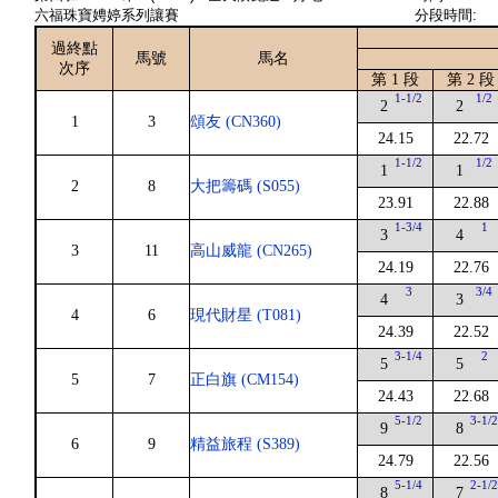
六福珠寶娉婷系列讓賽
分段時間:
過終點
馬號
馬名
次序
第 1 段
第 2 段
1-1/2
1/2
2
2
1
3
頌友 (CN360)
24.15
22.72
1-1/2
1/2
1
1
2
8
大把籌碼 (S055)
23.91
22.88
1-3/4
1
3
4
3
11
高山威龍 (CN265)
24.19
22.76
3
3/4
4
3
4
6
現代財星 (T081)
24.39
22.52
3-1/4
2
5
5
5
7
正白旗 (CM154)
24.43
22.68
5-1/2
3-1/
9
8
6
9
精益旅程 (S389)
24.79
22.56
5-1/4
2-1/
8
7