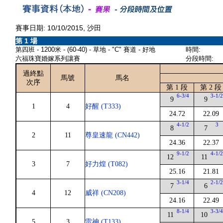
賽事日期: 10/10/2015, 沙田
第 1 場
第四班 - 1200米 - (60-40) - 草地 - "C" 賽道 - 好地
時間:
六福珠寶婚嫁系列讓賽
分段時間:
過終點
馬號
馬名
次序
第 1 段
第 2 段
6-3/4
3-1/
9
9
1
4
好醒 (T333)
24.72
22.09
4-1/2
3
8
7
2
11
尊皇速龍 (CN442)
24.36
22.37
9-1/2
4-1/
12
11
3
7
好力煌 (T082)
25.16
21.81
3-1/4
2-1/
7
6
4
12
威祥 (CN208)
24.16
22.49
8-1/4
3-3/
11
10
5
3
雷神 (T133)