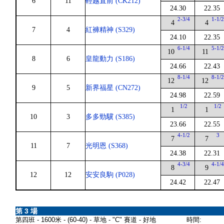
6
11
輕越直前 (CK212)
24.30
22.35
2-3/4
1-1/
4
4
7
4
紅褲精神 (S329)
24.10
22.35
6-1/4
5-1/
10
11
8
6
皇龍動力 (S186)
24.66
22.43
8-1/4
8-1/
12
12
9
5
新界福星 (CN272)
24.98
22.59
1/2
1/2
1
1
10
3
多多勁驥 (S385)
23.66
22.55
4-1/2
3
7
7
11
7
光明恩 (S368)
24.38
22.31
4-3/4
4-1/
8
9
12
12
安安良駒 (P028)
24.42
22.47
第 3 場
第四班 - 1600米 - (60-40) - 草地 - "C" 賽道 - 好地
時間: