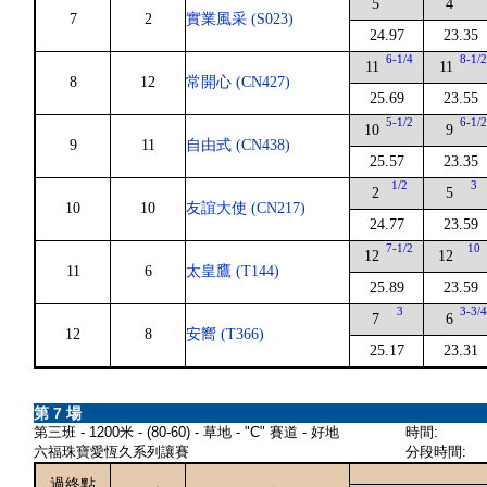
5
4
7
2
實業風采 (S023)
24.97
23.35
6-1/4
8-1/
11
11
8
12
常開心 (CN427)
25.69
23.55
5-1/2
6-1/
10
9
9
11
自由式 (CN438)
25.57
23.35
1/2
3
2
5
10
10
友誼大使 (CN217)
24.77
23.59
7-1/2
10
12
12
11
6
太皇鷹 (T144)
25.89
23.59
3
3-3/
7
6
12
8
安嚮 (T366)
25.17
23.31
第 7 場
第三班 - 1200米 - (80-60) - 草地 - "C" 賽道 - 好地
時間:
六福珠寶愛恆久系列讓賽
分段時間:
過終點