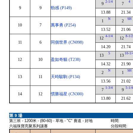
2-1/4
4
9
7
9
9
勁感 (P149)
13.88
21.34
N
SH
1
2
10
7
萬事勇 (P254)
13.52
21.06
4-1/4
8-1/
12
12
11
6
同個世界 (CN098)
14.20
21.74
5
10-1/
13
13
12
10
盈如奇貓 (T238)
14.32
21.90
N
SH
2
1
13
11
天時駿駒 (P134)
13.56
21.02
1-3/4
5-1/
7
9
14
12
慣勝福星 (CN300)
13.80
21.62
第 9 場
第三班 - 1200米 - (80-60) - 草地 - "C" 賽道 - 好地
時間:
六福珠寶亮聚系列讓賽
分段時間: