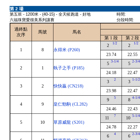
第 2 場
第五班 - 1200米 - (40-15) - 全天候跑道 - 好地
時間:
六福珠寶愛很美系列讓賽
分段時間:
過終點
馬號
馬名
次序
第 1 段
第 2 段
1/2
1/2
2
2
1
8
永得米 (P260)
23.74
22.55
3-1/4
2-3/
5
5
2
1
執子之手 (P185)
24.18
22.47
2
1-1/
3
3
3
2
快快贏 (CN218)
23.98
22.47
5
4-1/
9
8
4
9
皇仁勁駒 (CL282)
24.46
22.43
7
5-1/
11
10
5
10
草原威龍 (S201)
24.78
22.27
4
2-3/
6
6