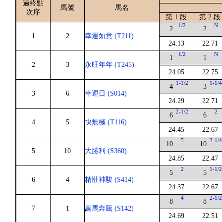
過終點
馬號
馬名
次序
第 1 段
第 2 段
1/2
N
2
2
1
2
幸運如意 (T211)
24.13
22.71
1/2
N
1
1
2
3
永旺年年 (T245)
24.05
22.75
1-1/2
1-1/
4
3
3
6
幸運日 (S014)
24.29
22.71
2-1/2
2
6
6
4
5
快無極 (T116)
24.45
22.67
5
3-1/
10
10
5
10
大勝利 (S360)
24.85
22.47
2
1-1/
5
5
6
4
精壯神駿 (S414)
24.37
22.67
4
2-1/
8
8
7
1
萬馬奔騰 (S142)
24.69
22.51