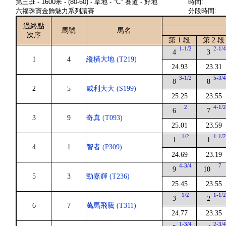
第三班 - 1600米 - (80-60) - 草地 - "C" 賽道 - 好地
時間:
六福珠寶金飾魅力系列讓賽
分段時間:
過終點
馬號
馬名
次序
第 1 段
第 2 段
1-1/2
2-1/
4
3
1
4
縱橫大地 (T219)
24.93
23.31
3-1/2
5-3/
8
8
2
5
威利大大 (S199)
25.25
23.55
2
4-1/
6
7
3
9
奇真 (T093)
25.01
23.59
1/2
1-1/
1
1
4
1
智者 (P309)
24.69
23.19
4-3/4
7
9
10
5
3
勁嘉輝 (T236)
25.45
23.55
1/2
1-1/
3
2
6
7
萬馬飛騰 (T311)
24.77
23.35
1-3/4
2-3/