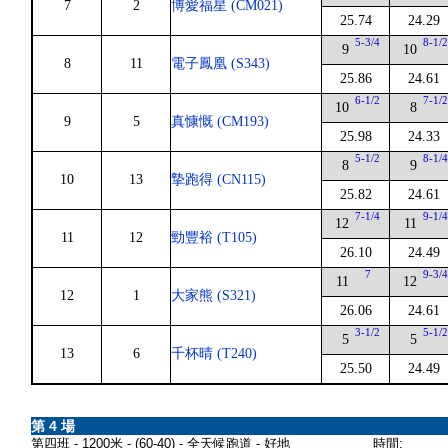
7
2
博愛福星 (CM021)
25.74
24.29
5-3/4
8-1/
9
10
8
11
電子鳳凰 (S343)
25.86
24.61
6-1/2
7-1/
10
8
9
5
真慷慨 (CM193)
25.98
24.33
5-1/2
8-1/
8
9
10
13
摯跑得 (CN115)
25.82
24.61
7-1/4
9-1/
12
11
11
12
勁豐裕 (T105)
26.10
24.49
7
9-3/
11
12
12
1
大家熊 (S321)
26.06
24.61
3-1/2
5-1/
5
5
13
6
千杯晴 (T240)
25.50
24.49
第 4 場
第四班 - 1200米 - (60-40) - 全天候跑道 - 好地
時間: