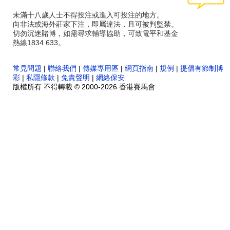
未滿十八歲人士不得投注或進入可投注的地方。
向非法或海外莊家下注，即屬違法，且可被判監禁。
切勿沉迷賭博，如需尋求輔導協助，可致電平和基金
熱線1834 633。
常見問題
|
聯絡我們
|
傳媒專用區
|
網頁指南
|
規例
|
提倡有節制博
彩
|
私隱條款
|
免責聲明
|
網絡保安
版權所有 不得轉載 © 2000-2026 香港賽馬會