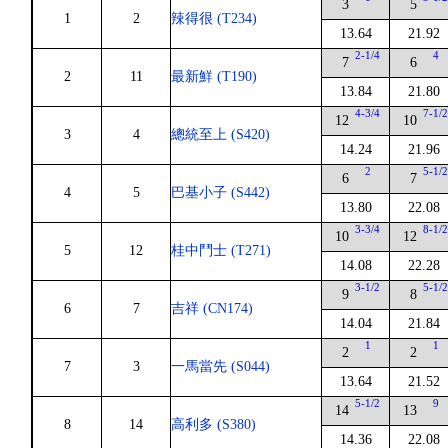
3
5
1
2
辣得很 (T234)
13.64
21.92
2-1/4
4
7
6
2
11
最新鮮 (T190)
13.84
21.80
4-3/4
7-1/
12
10
3
4
總統至上 (S420)
14.24
21.96
2
5-1/
6
7
4
5
巴基小子 (S442)
13.80
22.08
3-3/4
8-1/
10
12
5
12
桂中鬥士 (T271)
14.08
22.28
3-1/2
5-1/
9
8
6
7
吉祥 (CN174)
14.04
21.84
1
1
2
2
7
3
一馬當先 (S044)
13.64
21.52
5-1/2
9
14
13
8
14
高利多 (S380)
14.36
22.08