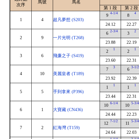
馬號
馬名
次序
第 1 段
第 2 段
4-1/4
4
9
8
1
4
超凡夢想 (S203)
24.12
22.27
2-3/4
2
6
3
2
9
一片光明 (T268)
23.88
22.19
1
1
2
2
3
6
飛廉之子 (S419)
23.60
22.31
3
3-1/
7
6
4
10
美麗皇者 (T189)
23.92
22.39
1
1
1
1
5
5
手到拿來 (P396)
23.44
22.31
6-1/4
5-3/
10
10
6
1
大寶藏 (CN436)
24.44
22.23
7-1/2
5-3/
12
11
7
2
紅海灣 (T159)
24.64
22.03