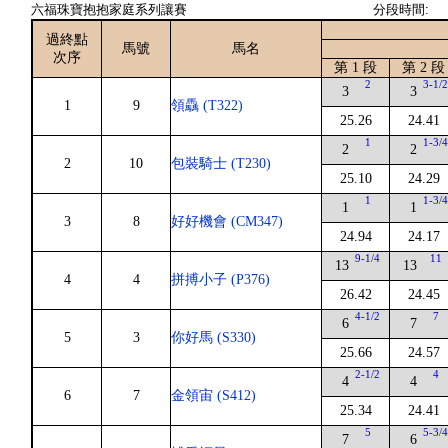
六福珠寶抱抱家庭系列讓賽
分段時間:
過終點
馬號
馬名
次序
第 1 段
第 2 段
2
3-1/
3
3
1
9
領驫 (T322)
25.26
24.41
1
1-3/
2
2
2
10
包裝騎士 (T230)
25.10
24.29
1
1-3/
1
1
3
8
好好機會 (CM347)
24.94
24.17
9-1/4
11
13
13
4
4
拼搏小子 (P376)
26.42
24.45
4-1/2
7
6
7
5
3
你好馬 (S330)
25.66
24.57
2-1/2
4
4
4
6
7
金領宙 (S412)
25.34
24.41
5
5-3/
7
6