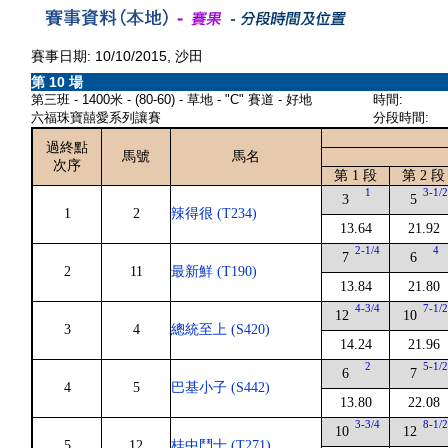
賽事日期: 10/10/2015, 沙田
第 10 場
第三班 - 1400米 - (80-60) - 草地 - "C" 賽道 - 好地
時間:
六福珠寶囍愛系列讓賽
分段時間:
過終點
馬號
馬名
次序
第 1 段
第 2 段
1
3-1/
3
5
1
2
辣得很 (T234)
13.64
21.92
2-1/4
4
7
6
2
11
最新鮮 (T190)
13.84
21.80
4-3/4
7-1/
12
10
3
4
總統至上 (S420)
14.24
21.96
2
5-1/
6
7
4
5
巴基小子 (S442)
13.80
22.08
3-3/4
8-1/
10
12
5
12
桂中鬥士 (T271)