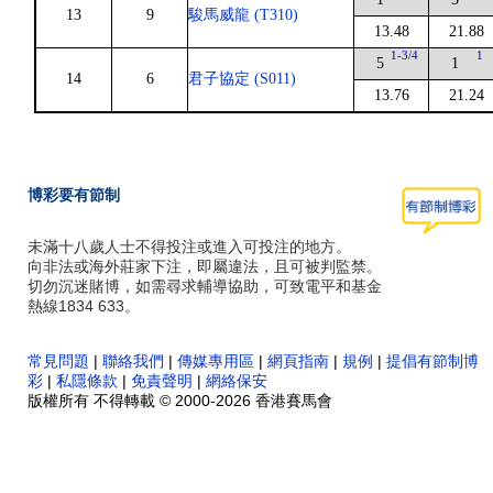
13
9
駿馬威龍 (T310)
13.48
21.88
1-3/4
1
5
1
14
6
君子協定 (S011)
13.76
21.24
博彩要有節制
未滿十八歲人士不得投注或進入可投注的地方。
向非法或海外莊家下注，即屬違法，且可被判監禁。
切勿沉迷賭博，如需尋求輔導協助，可致電平和基金
熱線1834 633。
常見問題
|
聯絡我們
|
傳媒專用區
|
網頁指南
|
規例
|
提倡有節制博
彩
|
私隱條款
|
免責聲明
|
網絡保安
版權所有 不得轉載 © 2000-2026 香港賽馬會