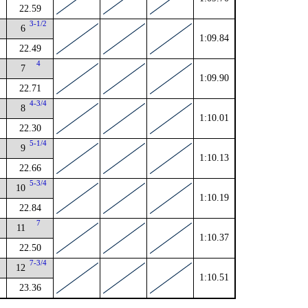
22.59
2
3-1/2
6
1:09.84
22.49
2
4
7
1:09.90
22.71
4
4-3/4
8
1:10.01
22.30
4
5-1/4
9
1:10.13
22.66
2
5-3/4
10
1:10.19
22.84
4
7
11
1:10.37
22.50
4
7-3/4
12
1:10.51
23.36