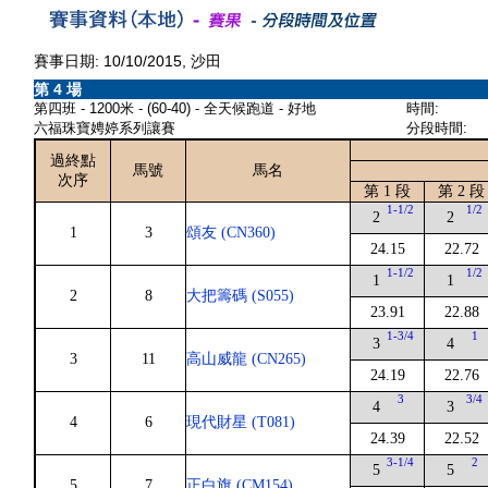
賽事日期: 10/10/2015, 沙田
第 4 場
第四班 - 1200米 - (60-40) - 全天候跑道 - 好地
時間:
六福珠寶娉婷系列讓賽
分段時間:
過終點
馬號
馬名
次序
第 1 段
第 2 段
1-1/2
1/2
2
2
1
3
頌友 (CN360)
24.15
22.72
1-1/2
1/2
1
1
2
8
大把籌碼 (S055)
23.91
22.88
1-3/4
1
3
4
3
11
高山威龍 (CN265)
24.19
22.76
3
3/4
4
3
4
6
現代財星 (T081)
24.39
22.52
3-1/4
2
5
5
5
7
正白旗 (CM154)