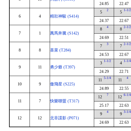
24.85
22.47
2
1-1/
5
5
6
4
精壯神駿 (S414)
24.37
22.67
4
2-1/
8
8
7
1
萬馬奔騰 (S142)
24.69
22.51
3
2-1/
7
7
8
8
喜菜 (T284)
24.53
22.67
1-1/2
1-1/
3
4
9
11
勇少爺 (T397)
24.29
22.71
5-1/4
4
11
11
10
9
傲飛星 (S225)
24.89
22.55
7
6-1/
12
12
11
7
快樂聯盟 (T317)
25.17
22.63
4
3-1/
9
9
12
12
北非諜影 (P071)
24.69
22.63