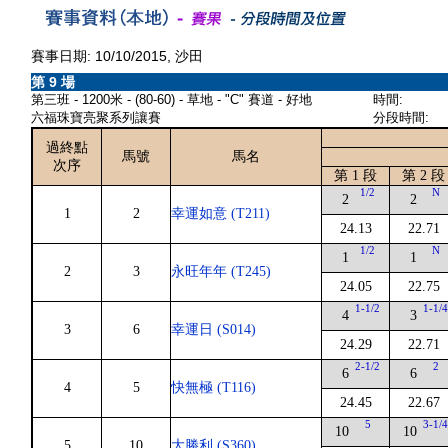
賽事日期: 10/10/2015, 沙田
第 9 場
第三班 - 1200米 - (80-60) - 草地 - "C" 賽道 - 好地
時間:
六福珠寶亮聚系列讓賽
分段時間:
過終點
馬號
馬名
次序
第 1 段
第 2 段
1/2
N
2
2
1
2
幸運如意 (T211)
24.13
22.71
1/2
N
1
1
2
3
永旺年年 (T245)
24.05
22.75
1-1/2
1-1/
4
3
3
6
幸運日 (S014)
24.29
22.71
2-1/2
2
6
6
4
5
快無極 (T116)
24.45
22.67
5
3-1/
10
10
5
10
大勝利 (S360)