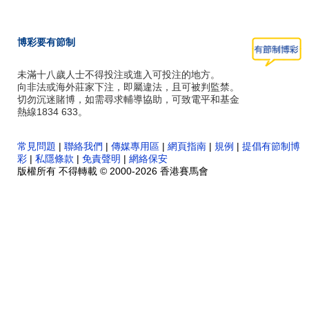
博彩要有節制
未滿十八歲人士不得投注或進入可投注的地方。
向非法或海外莊家下注，即屬違法，且可被判監禁。
切勿沉迷賭博，如需尋求輔導協助，可致電平和基金
熱線1834 633。
常見問題
|
聯絡我們
|
傳媒專用區
|
網頁指南
|
規例
|
提倡有節制博
彩
|
私隱條款
|
免責聲明
|
網絡保安
版權所有 不得轉載 © 2000-2026 香港賽馬會