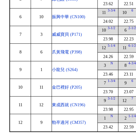
23.62
22.51
3-3/4
6
11
10
6
10
振興中華 (CN100)
24.02
22.75
3-1/2
2-1/
10
6
7
3
威威寶貝 (P171)
23.98
22.23
5-1/4
6-1/
12
11
8
6
爪黃飛電 (P398)
24.26
22.59
N
4-3/
3
8
9
1
小龍兒 (S264)
23.46
23.11
1-3/4
6
7
9
10
11
金巴裡好 (P205)
23.70
23.07
3-1/2
7
9
12
11
12
東成西就 (CN196)
23.98
22.95
N
1-1/
1
2
12
9
勁卒過河 (CM357)
23.42
22.59