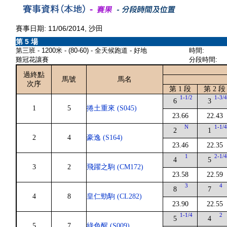
賽事日期: 11/06/2014, 沙田
第 5 場
第三班 - 1200米 - (80-60) - 全天候跑道 - 好地
時間:
雞冠花讓賽
分段時間:
過終點
馬號
馬名
次序
第 1 段
第 2 段
1-1/2
1-3/
6
3
1
5
捲土重來 (S045)
23.66
22.43
N
1-1/
2
1
2
4
豪逸 (S164)
23.46
22.35
1
2-1/
4
5
3
2
飛躍之駒 (CM172)
23.58
22.59
3
4
8
7
4
8
皇仁勁駒 (CL282)
23.90
22.55
1-1/4
2
5
4
5
7
綠色醒 (S009)