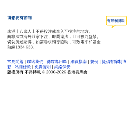
博彩要有節制
未滿十八歲人士不得投注或進入可投注的地方。
向非法或海外莊家下注，即屬違法，且可被判監禁。
切勿沉迷賭博，如需尋求輔導協助，可致電平和基金
熱線1834 633。
常見問題
|
聯絡我們
|
傳媒專用區
|
網頁指南
|
規例
|
提倡有節制博
彩
|
私隱條款
|
免責聲明
|
網絡保安
版權所有 不得轉載 © 2000-2026 香港賽馬會