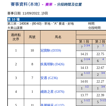
賽事日期: 11/09/2022, 沙田
第 10 場
第三班 - 1400米 - (80-60) - 草地 - "A" 賽道 - 好地
時間:
大東山讓賽
分段時間:
過終點
馬號
馬名
次序
第 1 段
第 2 段
2-3/4
5
7
7
1
10
冠寶駒 (D359)
14.21
22.75
2-1/4
4
6
6
2
8
疾風明駒 (D426)
14.13
22.67
1-1/2
3/4
4
2
3
7
安遇 (G236)
14.01
22.27
1/2
3/4
1
1
4
1
綫路之星 (G076)
13.77
22.39
1-1/2
3-1/
5
5
5
11
美麗喝采 (G137)