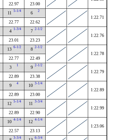
22.97
23.00
4
5-1/4
2
11
6
1:22.71
22.77
22.62
4
1-3/4
2-1/2
4
7
1:22.76
23.01
23.23
2
6-1/2
2-1/2
13
8
1:22.78
22.77
22.49
4
1
2-1/2
3
9
1:22.79
22.89
23.38
4
4
3-1/4
9
10
1:22.89
22.89
23.00
2
5-1/4
3-3/4
12
11
1:22.99
22.89
22.90
2
4-1/4
4-1/4
10
12
1:23.06
22.57
23.13
2
3-3/4
6-3/4
8
13