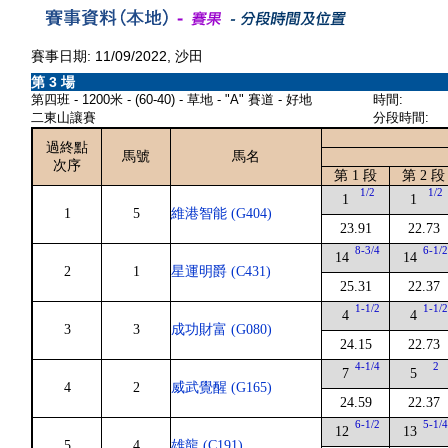
賽事日期: 11/09/2022, 沙田
第 3 場
第四班 - 1200米 - (60-40) - 草地 - "A" 賽道 - 好地
時間:
二東山讓賽
分段時間:
過終點
馬號
馬名
次序
第 1 段
第 2 段
1/2
1/2
1
1
1
5
維港智能 (G404)
23.91
22.73
8-3/4
6-1/
14
14
2
1
星運明爵 (C431)
25.31
22.37
1-1/2
1-1/
4
4
3
3
成功財富 (G080)
24.15
22.73
4-1/4
2
7
5
4
2
威武覺醒 (G165)
24.59
22.37
6-1/2
5-1/
12
13
5
4
雄龍 (C191)