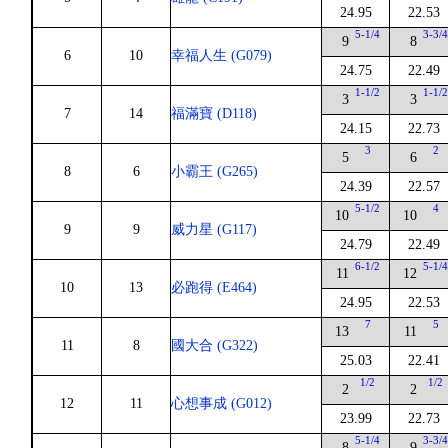
24.95
22.53
5-1/4
3-3/
9
8
6
10
幸福人生 (G079)
24.75
22.49
1-1/2
1-1/
3
3
7
14
福滿寶 (D118)
24.15
22.73
3
2
5
6
8
6
小霸王 (G265)
24.39
22.57
5-1/2
4
10
10
9
9
威力星 (G117)
24.79
22.49
6-1/2
5-1/
11
12
10
13
必跑得 (E464)
24.95
22.53
7
5
13
11
11
8
國大合 (G322)
25.03
22.41
1/2
1/2
2
2
12
11
心想事成 (G012)
23.99
22.73
5-1/4
3-3/
8
9