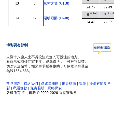
13
7
鄉村之寶 (G158)
24.75
22.49
3-1/2
2-1/
6
7
14
12
陽明冠爵 (D240)
24.47
22.57
博彩要有節制
未滿十八歲人士不得投注或進入可投注的地方。
向非法或海外莊家下注，即屬違法，且可被判監禁。
切勿沉迷賭博，如需尋求輔導協助，可致電平和基金
熱線1834 633。
常見問題
|
聯絡我們
|
傳媒專用區
|
網頁指南
|
規例
|
提倡有節制博
彩
|
私隱條款
|
免責聲明
|
網絡保安
版權所有 不得轉載 © 2000-2026 香港賽馬會