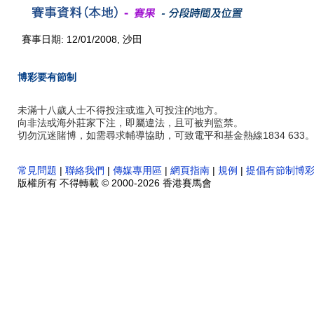
賽事日期: 12/01/2008, 沙田
博彩要有節制
未滿十八歲人士不得投注或進入可投注的地方。
向非法或海外莊家下注，即屬違法，且可被判監禁。
切勿沉迷賭博，如需尋求輔導協助，可致電平和基金熱線1834 633
常見問題
|
聯絡我們
|
傳媒專用區
|
網頁指南
|
規例
|
提倡有節制博
版權所有 不得轉載 © 2000-2026 香港賽馬會