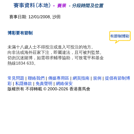
賽事日期: 12/01/2008, 沙田
博彩要有節制
未滿十八歲人士不得投注或進入可投注的地方。
向非法或海外莊家下注，即屬違法，且可被判監禁。
切勿沉迷賭博，如需尋求輔導協助，可致電平和基金
熱線1834 633。
常見問題
|
聯絡我們
|
傳媒專用區
|
網頁指南
|
規例
|
提倡有節制博
彩
|
私隱條款
|
免責聲明
|
網絡保安
版權所有 不得轉載 © 2000-2026 香港賽馬會