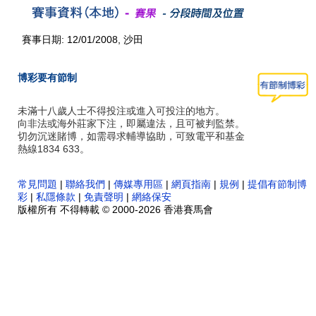
賽事日期: 12/01/2008, 沙田
博彩要有節制
未滿十八歲人士不得投注或進入可投注的地方。
向非法或海外莊家下注，即屬違法，且可被判監禁。
切勿沉迷賭博，如需尋求輔導協助，可致電平和基金
熱線1834 633。
常見問題
|
聯絡我們
|
傳媒專用區
|
網頁指南
|
規例
|
提倡有節制博
彩
|
私隱條款
|
免責聲明
|
網絡保安
版權所有 不得轉載 © 2000-2026 香港賽馬會