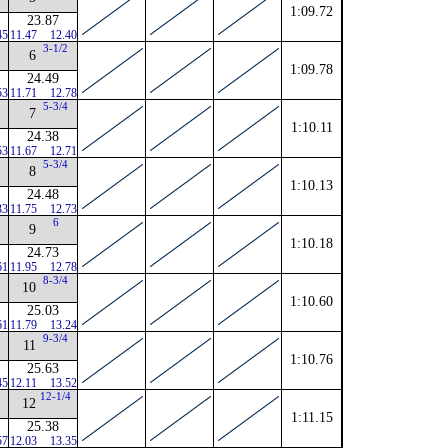
1:09.72
23.87
45
11.47
12.40
3-1/2
6
1:09.78
24.49
53
11.71
12.78
5-3/4
7
1:10.11
24.38
53
11.67
12.71
5-3/4
8
1:10.13
24.48
33
11.75
12.73
6
9
1:10.18
24.73
61
11.95
12.78
8-3/4
10
1:10.60
25.03
61
11.79
13.24
9-3/4
11
1:10.76
25.63
45
12.11
13.52
12-1/4
12
1:11.15
25.38
57
12.03
13.35