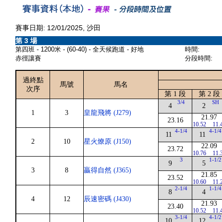
賽事日期: 12/01/2025, 沙田
第 3 場
第四班 - 1200米 - (60-40) - 全天候跑道 - 好地
時間:
赤徑讓賽
分段時間:
過終點
馬號
馬名
次序
第 1 段
第 2 段
3/4
SH
4
2
1
3
皇龍飛將 (J279)
21.97
23.16
10.52
11.
4-1/4
4-1/4
11
11
2
10
星火燎原 (J150)
22.09
23.72
10.76
11.
3
1-1/2
9
5
3
8
贏得自然 (J365)
21.85
23.52
10.60
11.
2-1/4
1-1/4
8
4
4
12
辰速密碼 (J430)
21.93
23.40
10.52
11.
3-1/4
4-1/2
10
12