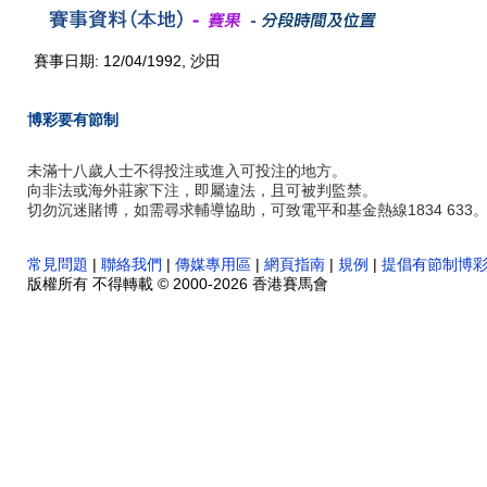
賽事日期: 12/04/1992, 沙田
博彩要有節制
未滿十八歲人士不得投注或進入可投注的地方。
向非法或海外莊家下注，即屬違法，且可被判監禁。
切勿沉迷賭博，如需尋求輔導協助，可致電平和基金熱線1834 633
常見問題
|
聯絡我們
|
傳媒專用區
|
網頁指南
|
規例
|
提倡有節制博
版權所有 不得轉載 © 2000-2026 香港賽馬會