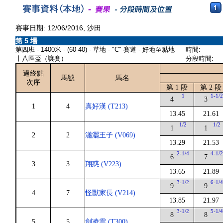
賽事日期: 12/06/2016, 沙田
第 5 場
第四班 - 1400米 - (60-40) - 草地 - "C" 賽道 - 好地至黏地
時間:
十八區盃（讓賽）
分段時間:
過終點
馬號
馬名
次序
第 1 段
第 2 段
1
1-1/
4
3
1
4
真好漢 (T213)
13.45
21.61
1/2
1/2
1
1
2
2
瀟灑王子 (V069)
13.29
21.53
2-1/4
4-1/
6
7
3
3
翔惑 (V223)
13.65
21.89
3-1/2
6-1/
9
9
4
7
怪獸家長 (V214)
13.85
21.97
3-1/2
5-1/
8
8
5
5
劍凌雲 (T300)