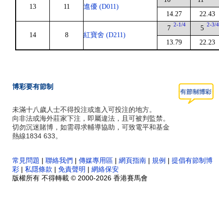
13
11
進優 (D011)
14.27
22.43
2-1/4
2-3/
7
5
14
8
紅寶舍 (D211)
13.79
22.23
博彩要有節制
未滿十八歲人士不得投注或進入可投注的地方。
向非法或海外莊家下注，即屬違法，且可被判監禁。
切勿沉迷賭博，如需尋求輔導協助，可致電平和基金
熱線1834 633。
常見問題
|
聯絡我們
|
傳媒專用區
|
網頁指南
|
規例
|
提倡有節制博
彩
|
私隱條款
|
免責聲明
|
網絡保安
版權所有 不得轉載 © 2000-2026 香港賽馬會