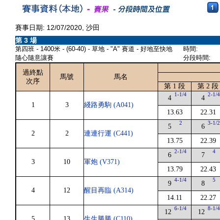
賽事日期: 12/07/2020, 沙田
第 3 場
第四班 - 1400米 - (60-40) - 草地 - "A" 賽道 - 好地至快地
時間:
隨心隨意讓賽
分段時間:
過終點
馬號
馬名
次序
第 1 段
第 2 段
1-1/4
2-1/
4
4
1
3
綫路勇駒 (A041)
13.63
22.31
2
3-1/
5
6
2
2
連連行運 (C441)
13.75
22.39
2-1/4
4
6
7
3
10
軍炮 (V371)
13.79
22.43
4-1/4
5
9
8
4
12
醒目再臨 (A314)
14.11
22.27
6-1/4
8-1/
12
12
5
13
生生勝勝 (C110)