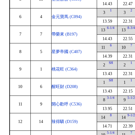
14.43
22.47
1
2
3
3
6
4
金元寶馬 (C094)
13.59
22.31
6-1/4
8-3/
13
13
7
7
帶榮來 (B197)
14.43
22.55
6
7
11
10
8
5
星夢帝國 (C407)
14.39
22.31
SH
1
2
2
9
1
桃花旺 (C364)
13.43
22.31
SH
1
1
1
10
6
醒旺財 (D208)
13.43
22.15
3-1/4
5-1/
8
9
11
9
開心歡呼 (C536)
13.95
22.51
8
9-1/
14
14
12
14
辣得驕 (D159)
14.71
22.39
5-1/4
7
10
11