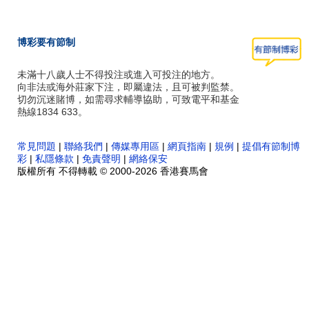
博彩要有節制
未滿十八歲人士不得投注或進入可投注的地方。
向非法或海外莊家下注，即屬違法，且可被判監禁。
切勿沉迷賭博，如需尋求輔導協助，可致電平和基金
熱線1834 633。
常見問題
|
聯絡我們
|
傳媒專用區
|
網頁指南
|
規例
|
提倡有節制博
彩
|
私隱條款
|
免責聲明
|
網絡保安
版權所有 不得轉載 © 2000-2026 香港賽馬會