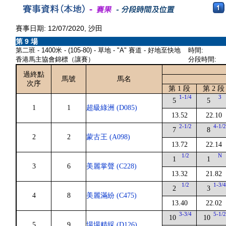
賽事日期: 12/07/2020, 沙田
第 9 場
第二班 - 1400米 - (105-80) - 草地 - "A" 賽道 - 好地至快地
時間:
香港馬主協會錦標（讓賽）
分段時間:
過終點
馬號
馬名
次序
第 1 段
第 2 段
1-1/4
3
5
5
1
1
超級綠洲 (D085)
13.52
22.10
2-1/2
4-1/
7
8
2
2
蒙古王 (A098)
13.72
22.14
1/2
N
1
1
3
6
美麗掌聲 (C228)
13.32
21.82
1/2
1-3/
2
3
4
8
美麗滿紛 (C475)
13.40
22.02
3-3/4
5-1/
10
10
5
9
場場精綵 (D126)