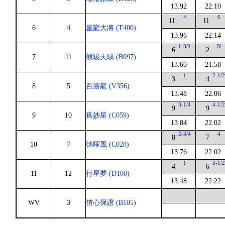
13.92
22.10
4
6
11
11
6
4
皇龍大將 (T400)
13.96
22.14
1-3/4
N
6
2
7
11
競駿天驕 (B097)
13.60
21.58
1
2-1/
3
4
8
5
百勝龍 (V356)
13.48
22.06
3-1/4
4-1/
9
9
9
10
真妙星 (C059)
13.84
22.02
2-3/4
4
8
7
10
7
弛曜風 (C028)
13.76
22.02
1
3-1/
4
6
11
12
行星夢 (D100)
13.48
22.22
WV
3
信心保證 (B105)