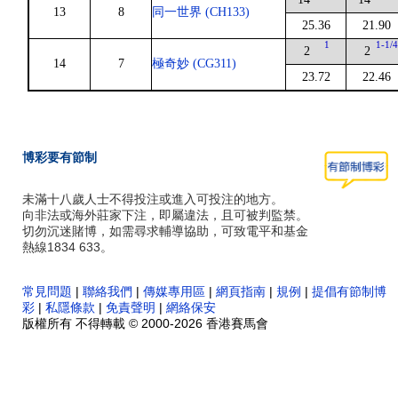
13
8
同一世界 (CH133)
25.36
21.90
1
1-1/
2
2
14
7
極奇妙 (CG311)
23.72
22.46
博彩要有節制
未滿十八歲人士不得投注或進入可投注的地方。
向非法或海外莊家下注，即屬違法，且可被判監禁。
切勿沉迷賭博，如需尋求輔導協助，可致電平和基金
熱線1834 633。
常見問題
|
聯絡我們
|
傳媒專用區
|
網頁指南
|
規例
|
提倡有節制博
彩
|
私隱條款
|
免責聲明
|
網絡保安
版權所有 不得轉載 © 2000-2026 香港賽馬會