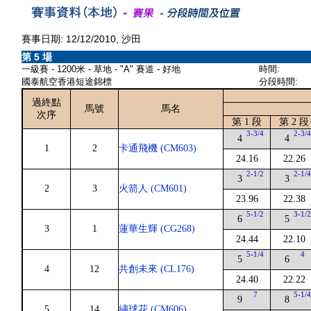
賽事日期: 12/12/2010, 沙田
第 5 場
一級賽 - 1200米 - 草地 - "A" 賽道 - 好地
時間:
國泰航空香港短途錦標
分段時間:
過終點
馬號
馬名
次序
第 1 段
第 2 段
3-3/4
2-3/
4
4
1
2
卡通飛機 (CM603)
24.16
22.26
2-1/2
2-1/
3
3
2
3
火箭人 (CM601)
23.96
22.38
5-1/2
3-1/
6
5
3
1
蓮華生輝 (CG268)
24.44
22.10
5-1/4
4
5
6
4
12
共創未來 (CL176)
24.40
22.22
7
5-1/
9
8
5
14
繡球花 (CM606)