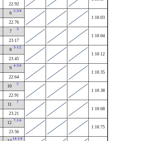
22.92
2-3/4
6
1:10.03
22.76
2
3
7
1:10.04
23.17
3-1/2
8
1:10.12
23.45
4
4-3/4
9
1:10.35
22.64
4
5
10
1:10.38
22.91
4
7
11
1:10.68
23.21
2
7-1/4
12
1:10.75
23.56
14-1/4
13