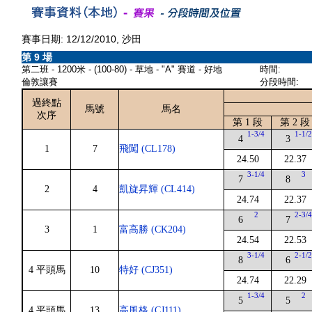
賽事日期: 12/12/2010, 沙田
第 9 場
第二班 - 1200米 - (100-80) - 草地 - "A" 賽道 - 好地
時間:
倫敦讓賽
分段時間:
過終點
馬號
馬名
次序
第 1 段
第 2 段
1-3/4
1-1/
4
3
1
7
飛闖 (CL178)
24.50
22.37
3-1/4
3
7
8
2
4
凱旋昇輝 (CL414)
24.74
22.37
2
2-3/
6
7
3
1
富高勝 (CK204)
24.54
22.53
3-1/4
2-1/
8
6
4 平頭馬
10
特好 (CJ351)
24.74
22.29
1-3/4
2
5
5
4 平頭馬
13
高風格 (CJ111)