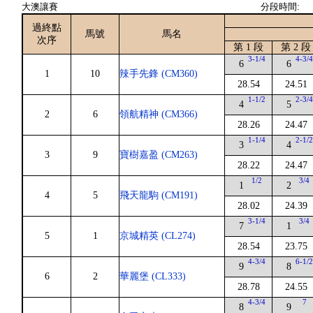
大澳讓賽
分段時間:
過終點
馬號
馬名
次序
第 1 段
第 2 段
3-1/4
4-3/
6
6
1
10
辣手先鋒 (CM360)
28.54
24.51
1-1/2
2-3/
4
5
2
6
領航精神 (CM366)
28.26
24.47
1-1/4
2-1/
3
4
3
9
寶樹嘉盈 (CM263)
28.22
24.47
1/2
3/4
1
2
4
5
飛天龍駒 (CM191)
28.02
24.39
3-1/4
3/4
7
1
5
1
京城精英 (CL274)
28.54
23.75
4-3/4
6-1/
9
8
6
2
華麗堡 (CL333)
28.78
24.55
4-3/4
7
8
9