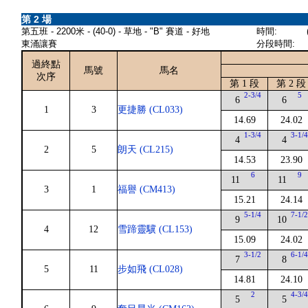
第 2 場
第五班 - 2200米 - (40-0) - 草地 - "B" 賽道 - 好地
時間:
東涌讓賽
分段時間:
過終點
馬號
馬名
次序
第 1 段
第 2 段
2-3/4
5
6
6
1
3
更捷勝 (CL033)
14.69
24.02
1-3/4
3-1/
4
4
2
5
朗天 (CL215)
14.53
23.90
6
9
11
11
3
1
福譽 (CM413)
15.21
24.14
5-1/4
7-1/
9
10
4
12
雪蹄靈驥 (CL153)
15.09
24.02
3-1/2
6-1/
7
8
5
11
步如飛 (CL028)
14.81
24.10
2
4-3/
5
5