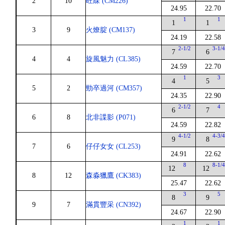
2
10
旺綵 (CM226)
24.95
22.70
1
1
1
1
3
9
火燎腚 (CM137)
24.19
22.58
2-1/2
3-1/
7
6
4
4
旋風魅力 (CL385)
24.59
22.70
1
3
4
5
5
2
勁卒過河 (CM357)
24.35
22.90
2-1/2
4
6
7
6
8
北非諜影 (P071)
24.59
22.82
4-1/2
4-3/
9
8
7
6
仔仔女女 (CL253)
24.91
22.62
8
8-1/
12
12
8
12
森淼獵鷹 (CK383)
25.47
22.62
3
5
8
9
9
7
滿貫豐采 (CN392)
24.67
22.90
1
1