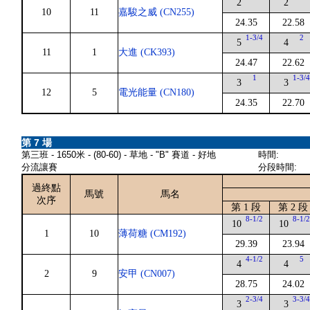
2
2
10
11
嘉駿之威 (CN255)
24.35
22.58
1-3/4
2
5
4
11
1
大進 (CK393)
24.47
22.62
1
1-3/
3
3
12
5
電光能量 (CN180)
24.35
22.70
第 7 場
第三班 - 1650米 - (80-60) - 草地 - "B" 賽道 - 好地
時間:
分流讓賽
分段時間:
過終點
馬號
馬名
次序
第 1 段
第 2 段
8-1/2
8-1/
10
10
1
10
薄荷糖 (CM192)
29.39
23.94
4-1/2
5
4
4
2
9
安甲 (CN007)
28.75
24.02
2-3/4
3-3/
3
3