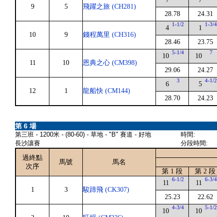
9
5
飛躍之旅 (CH281)
28.78
24.31
1-1/2
1-3/
4
1
10
9
錢程萬里 (CH316)
28.46
23.75
5-1/4
7
10
10
11
10
恩典之心 (CM398)
29.06
24.27
3
4-1/
6
5
12
1
龍船快 (CM144)
28.70
24.23
第 6 場
第三班 - 1200米 - (80-60) - 草地 - "B" 賽道 - 好地
時間:
長沙讓賽
分段時間:
過終點
馬號
馬名
次序
第 1 段
第 2 段
6-1/2
6-3/
11
11
1
3
駿蹄飛 (CK307)
25.23
22.62
4-3/4
5-1/
10
10