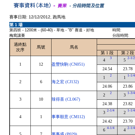
賽事日期: 12/12/2012, 跑馬地
第 1 場
第四班 - 1200米 - (60-40) - 草地 - "B" 賽道 - 好地
時間:
梅窩讓賽
分段時間:
過終點
馬號
馬名
次序
第 1 段
第 2 段
3
2-1/
4
5
1
12
盈豐快駒 (CN051)
24.54
23.78
2
1-1/
1
1
2
6
海之宏 (CJ132)
24.06
23.86
2
1-3/
2
3
3
10
辣得喜 (CL067)
24.38
23.82
2-1/4
1-1/
3
2
4
1
事事順意 (CM112)
24.42
23.70
4-1/4
2-1/
6
4
5
7
萬事盛 (P029)