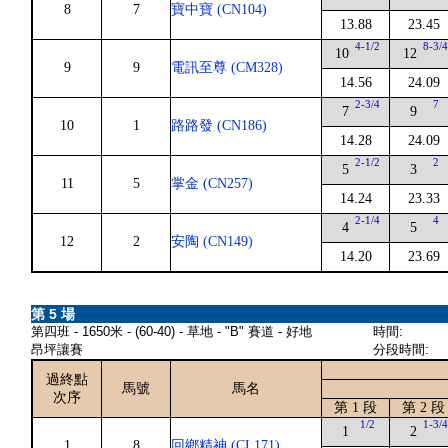
8
7
寶中寶 (CN104)
13.88
23.45
4-1/2
8-3/
10
12
9
9
電訊至尊 (CM328)
14.56
24.09
2-3/4
7
7
9
10
1
路路發 (CN186)
14.28
24.09
2-1/2
2
5
3
11
5
掌金 (CN257)
14.24
23.33
2-1/4
4
4
5
12
2
安陶 (CN149)
14.20
23.69
第 5 場
第四班 - 1650米 - (60-40) - 草地 - "B" 賽道 - 好地
時間:
昂坪讓賽
分段時間:
過終點
馬號
馬名
次序
第 1 段
第 2 段
1/2
1-3/
1
2
1
8
回鄉精神 (CL171)