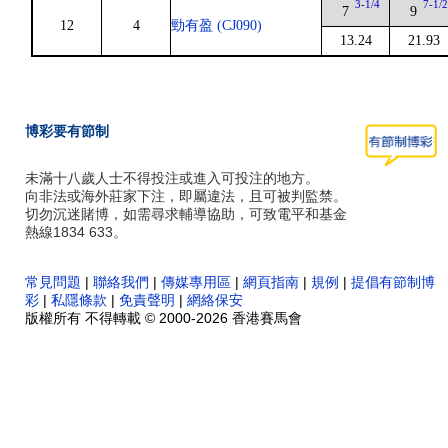
3-1/4
7-1/
7
9
12
4
勁有盈 (CJ090)
13.24
21.93
博彩要有節制
未滿十八歲人士不得投注或進入可投注的地方。
向非法或海外莊家下注，即屬違法，且可被判監禁。
切勿沉迷賭博，如需尋求輔導協助，可致電平和基金
熱線1834 633。
常見問題
|
聯絡我們
|
傳媒專用區
|
網頁指南
|
規例
|
提倡有節制博
彩
|
私隱條款
|
免責聲明
|
網絡保安
版權所有 不得轉載 © 2000-2026 香港賽馬會