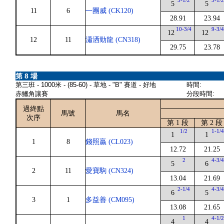
5-1/2
5-1/
5
5
11
6
一團威 (CK120)
28.91
23.94
10-3/4
9-3/
12
12
12
11
瀟洒勁龍 (CN318)
29.75
23.78
第 8 場
第三班 - 1000米 - (85-60) - 草地 - "B" 賽道 - 好地
時間:
赤鱲角讓賽
分段時間:
過終點
馬號
馬名
次序
第 1 段
第 2 段
1/2
1-1/
1
1
1
8
錢照贏 (CL023)
12.72
21.25
2
4-3/
5
6
2
11
愛寶駒 (CN324)
13.04
21.69
2-1/4
4-3/
6
5
3
1
多益善 (CM095)
13.08
21.65
1
4-1/
4
4