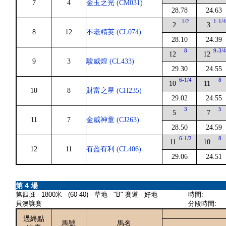
7
4
金玉之光 (CM031)
28.78
24.63
1/2
1-1/
2
3
8
12
不老精英 (CL074)
28.10
24.39
8
9-3/
12
12
9
3
駿威煌 (CL433)
29.30
24.55
6-1/4
8
10
11
10
8
財富之星 (CH235)
29.02
24.55
3
5
5
7
11
7
金威神童 (CJ263)
28.50
24.59
6-1/2
8
11
10
12
11
有盈有利 (CL406)
29.06
24.51
第 4 場
第四班 - 1800米 - (60-40) - 草地 - "B" 賽道 - 好地
時間:
貝澳讓賽
分段時間:
過終點
馬號
馬名