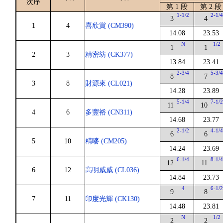
次序
第 1 段
第 2 段
1-1/2
2-1/
3
4
1
4
喜欣賞 (CM390)
14.08
23.53
N
1/2
1
1
2
3
精密紡 (CK377)
13.84
23.41
2-3/4
5-3/
8
7
3
8
財源來 (CL021)
14.28
23.89
5-1/4
7-1/
11
10
4
6
多豐裕 (CN311)
14.68
23.77
2-1/2
4-1/
6
6
5
10
精嘜 (CM205)
14.24
23.69
6-1/4
8-1/
12
11
6
12
高明威威 (CL036)
14.84
23.73
4
6-1/
9
8
7
11
印度光輝 (CK130)
14.48
23.81
N
1/2
2
2