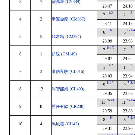
3
7
智高星 (CN389)
28.47
24.10
1/2
2
2
2
4
2
幸運金龍 (CM087)
28.11
24.18
6
6-1/
6
6
5
5
非常精 (CM294)
28.99
23.98
6-1/2
7
7
7
6
1
超綵 (CM149)
29.07
24.02
1/2
2
1
1
7
3
漸信良駒 (CL016)
28.03
23.94
8-1/4
7-3/
9
9
8
12
深智能業 (CL409)
29.35
23.86
9-3/4
9-1/
11
11
9
8
勝任有餘 (CK238)
29.59
23.86
8
7-3/
8
8
10
4
馬風雲 (CJ142)
29.31
23.90