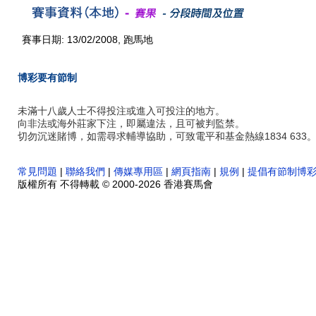
賽事日期: 13/02/2008, 跑馬地
博彩要有節制
未滿十八歲人士不得投注或進入可投注的地方。
向非法或海外莊家下注，即屬違法，且可被判監禁。
切勿沉迷賭博，如需尋求輔導協助，可致電平和基金熱線1834 633
常見問題
|
聯絡我們
|
傳媒專用區
|
網頁指南
|
規例
|
提倡有節制博
版權所有 不得轉載 © 2000-2026 香港賽馬會