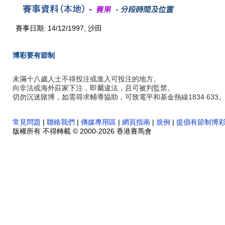
賽事日期: 14/12/1997, 沙田
博彩要有節制
未滿十八歲人士不得投注或進入可投注的地方。
向非法或海外莊家下注，即屬違法，且可被判監禁。
切勿沉迷賭博，如需尋求輔導協助，可致電平和基金熱線1834 633
常見問題
|
聯絡我們
|
傳媒專用區
|
網頁指南
|
規例
|
提倡有節制博
版權所有 不得轉載 © 2000-2026 香港賽馬會