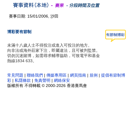
賽事日期: 15/01/2006, 沙田
博彩要有節制
未滿十八歲人士不得投注或進入可投注的地方。
向非法或海外莊家下注，即屬違法，且可被判監禁。
切勿沉迷賭博，如需尋求輔導協助，可致電平和基金
熱線1834 633。
常見問題
|
聯絡我們
|
傳媒專用區
|
網頁指南
|
規例
|
提倡有節制博
彩
|
私隱條款
|
免責聲明
|
網絡保安
版權所有 不得轉載 © 2000-2026 香港賽馬會